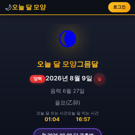
🌙
오늘 달 모양
로그인
🌘
오늘 달 모양
그믐달
2026년 8월 9일
일
양력
음력 6월 27일
을묘(乙卯)
오늘 달 뜨는 시간
오늘 달 지는 시간
01:04
16:57