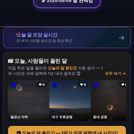
🔭 2026-08-09 달 관측법
오늘 달 모양 실시간
🌕
→
전 세계 나라별 실시간 달 위상 확인
📸 오늘, 사람들이 올린 달
직접 찍은 달을 올리면
오늘의 달 랭킹전
자동 참가 — 1
위 사진은 아래 달력에 1년 내내 걸려요 🏆
모두 보기 →
🌘
🌘
🌘
❤ 0
❤ 0
❤ 0
팔공산 자락
대구 두류공원
동네 공원
📷 오늘의 달 올리기 — 1위가 되면 달력에 내 사진이!