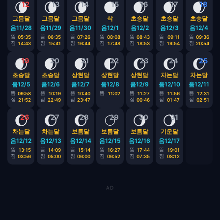
🌘
🌘
🌘
🌑
🌒
🌒
🌒
12
13
14
15
16
17
18
그믐달
그믐달
그믐달
삭
초승달
초승달
초승달
음11/28
음11/29
음11/30
음12/1
음12/2
음12/3
음12/4
뜸
뜸
뜸
뜸
뜸
뜸
뜸
05:35
06:35
07:26
08:08
08:43
09:11
09:36
짐
짐
짐
짐
짐
짐
짐
14:43
15:41
16:44
17:48
18:53
19:54
20:54
🌒
🌒
🌒
🌓
🌔
🌔
🌔
19
20
21
22
23
24
25
초승달
초승달
상현달
상현달
상현달
차는달
차는달
음12/5
음12/6
음12/7
음12/8
음12/9
음12/10
음12/11
뜸
뜸
뜸
뜸
뜸
뜸
뜸
09:58
10:19
10:40
11:02
11:27
11:56
12:31
짐
짐
짐
짐
짐
짐
21:52
22:49
23:47
00:46
01:47
02:51
🌔
🌔
🌔
🌕
🌖
🌖
26
27
28
29
30
31
차는달
차는달
보름달
보름달
보름달
기운달
음12/12
음12/13
음12/14
음12/15
음12/16
음12/17
뜸
뜸
뜸
뜸
뜸
뜸
13:15
14:09
15:14
16:27
17:44
19:01
짐
짐
짐
짐
짐
짐
03:56
05:00
06:00
06:52
07:35
08:12
AD