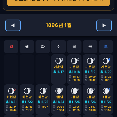
1896년 1월
◀
▶
일
월
화
수
목
금
토
🌖
🌖
🌖
🌖
1
2
3
4
기운달
기운달
기운달
기운달
음11/17
음11/18
음11/19
음11/20
뜸
뜸
뜸
18:53
20:09
21:23
짐
짐
짐
09:03
09:42
10:15
🌖
🌖
🌗
🌘
🌘
🌘
🌘
5
6
7
8
9
10
11
하현달
하현달
하현달
그믐달
그믐달
그믐달
그믐달
음11/21
음11/22
음11/23
음11/24
음11/25
음11/26
음11/27
뜸
뜸
짐
뜸
뜸
뜸
뜸
22:34
23:45
11:37
00:55
02:06
03:17
04:28
짐
짐
짐
짐
짐
짐
10:44
11:10
12:04
12:35
13:10
13:52