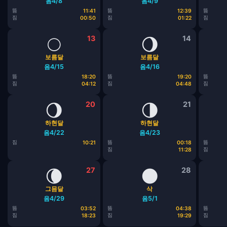
음4/8
음4/9
뜸
뜸
뜸
11:41
12:39
짐
짐
짐
00:50
01:22
🌕
13
🌖
14
보름달
보름달
음4/15
음4/16
뜸
뜸
뜸
18:20
19:20
짐
짐
짐
04:12
04:48
🌖
20
🌗
21
하현달
하현달
음4/22
음4/23
짐
뜸
뜸
10:21
00:18
짐
짐
11:28
🌘
27
🌑
28
그믐달
삭
음4/29
음5/1
뜸
뜸
뜸
03:52
04:38
짐
짐
짐
18:23
19:29