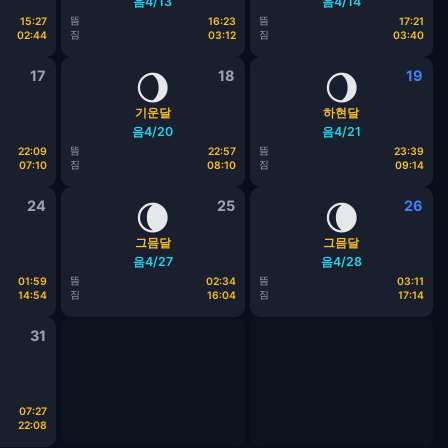
음4/13
음4/14
뜸
뜸
15:27
16:23
17:21
짐
짐
02:44
03:12
03:40
17
🌖
18
🌖
19
기운달
하현달
음4/20
음4/21
뜸
뜸
22:09
22:57
23:39
짐
짐
07:10
08:10
09:14
24
🌘
25
🌘
26
그믐달
그믐달
음4/27
음4/28
뜸
뜸
01:59
02:34
03:11
짐
짐
14:54
16:04
17:14
31
07:27
22:08