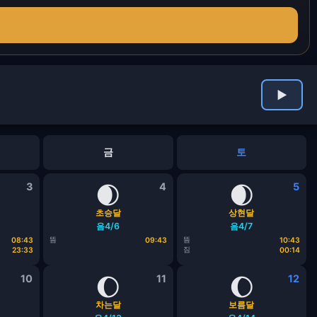
▶
금
토
3
🌒
4
🌒
5
초승달
상현달
음4/6
음4/7
뜸
뜸
08:43
09:43
10:43
짐
23:33
00:14
10
🌔
11
🌔
12
차는달
보름달