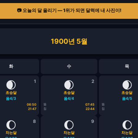
📷 오늘의 달 올리기 — 1위가 되면 달력에 내 사진이!
1900년 5월
화
수
목
🌒
1
🌒
2
🌒
초승달
초승달
초승달
음4/3
음4/4
음4/5
뜸
뜸
06:50
07:45
짐
짐
21:47
22:44
🌔
8
🌔
9
🌔
차는달
차는달
차는달