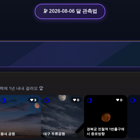
🔭 2026-08-06 달 관측법
력에 1년 내내 걸려요 🏆
🌖
🌖
🌖
🌖
❤ 3
❤ 0
❤ 0
경복궁 전철역 1번출구에
동네 공원
대구 두류공원
서 종로방향