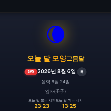
🌘
오늘 달 모양
그믐달
2026년 8월 6일
목
양력
음력 6월 24일
임자(壬子)
오늘 달 뜨는 시간
오늘 달 지는 시간
23:23
13:25