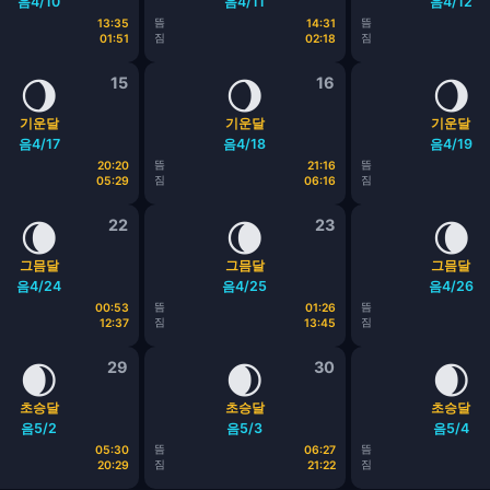
음4/10
음4/11
음4/12
뜸
뜸
13:35
14:31
짐
짐
01:51
02:18
🌖
15
🌖
16
🌖
기운달
기운달
기운달
음4/17
음4/18
음4/19
뜸
뜸
20:20
21:16
짐
짐
05:29
06:16
🌘
22
🌘
23
🌘
그믐달
그믐달
그믐달
음4/24
음4/25
음4/26
뜸
뜸
00:53
01:26
짐
짐
12:37
13:45
🌒
29
🌒
30
🌒
초승달
초승달
초승달
음5/2
음5/3
음5/4
뜸
뜸
05:30
06:27
짐
짐
20:29
21:22