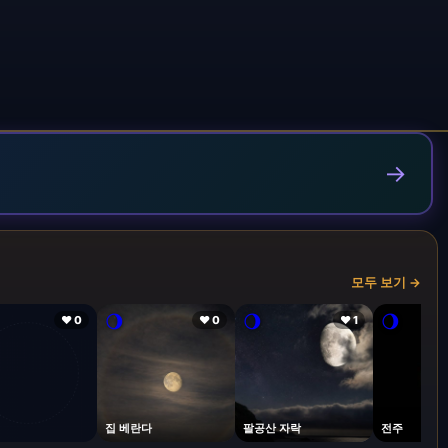
→
모두 보기 →
🌖
🌖
🌖
❤ 0
❤ 0
❤ 1
집 베란다
팔공산 자락
전주