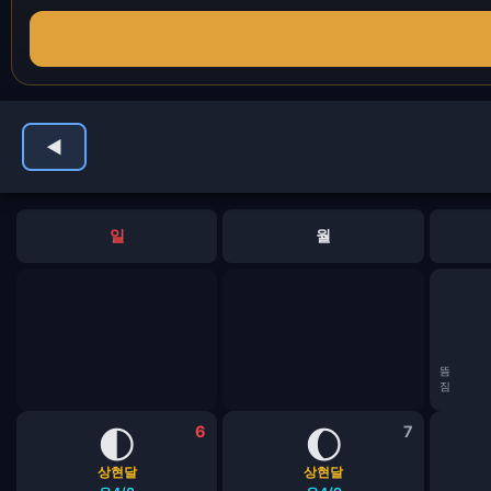
◀
일
월
뜸
짐
🌓
6
🌔
7
상현달
상현달