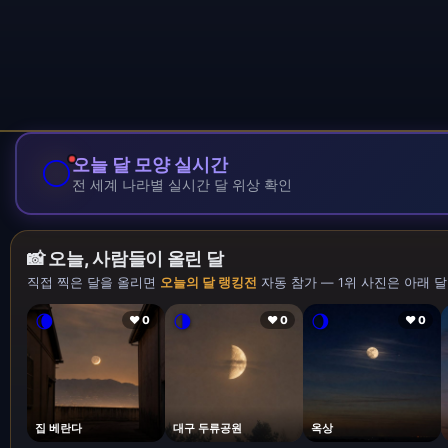
🌕
오늘 달 모양 실시간
전 세계 나라별 실시간 달 위상 확인
📸 오늘, 사람들이 올린 달
직접 찍은 달을 올리면
오늘의 달 랭킹전
자동 참가 — 1위 사진은 아래 달
🌘
🌗
🌖
❤ 0
❤ 0
❤ 0
집 베란다
대구 두류공원
옥상