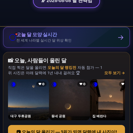
🔭 2026-08-08 달 관측법
오늘 달 모양 실시간
🌕
→
전 세계 나라별 실시간 달 위상 확인
📸 오늘, 사람들이 올린 달
직접 찍은 달을 올리면
오늘의 달 랭킹전
자동 참가 — 1
위 사진은 아래 달력에 1년 내내 걸려요 🏆
모두 보기 →
🌘
🌘
🌘
❤ 0
❤ 0
❤ 1
대구 두류공원
동네 공원
집 베란다
📷 오늘의 달 올리기 — 1위가 되면 달력에 내 사진이!