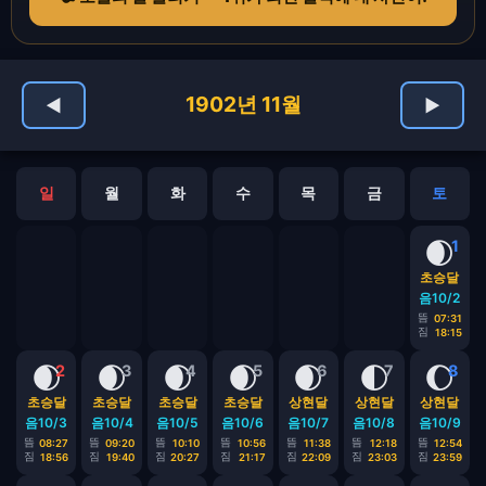
1902년 11월
◀
▶
일
월
화
수
목
금
토
🌒
1
초승달
음10/2
뜸
07:31
짐
18:15
🌒
🌒
🌒
🌒
🌒
🌓
🌔
2
3
4
5
6
7
8
초승달
초승달
초승달
초승달
상현달
상현달
상현달
음10/3
음10/4
음10/5
음10/6
음10/7
음10/8
음10/9
뜸
뜸
뜸
뜸
뜸
뜸
뜸
08:27
09:20
10:10
10:56
11:38
12:18
12:54
짐
짐
짐
짐
짐
짐
짐
18:56
19:40
20:27
21:17
22:09
23:03
23:59