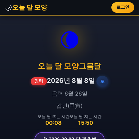
🌙
오늘 달 모양
로그인
🌘
오늘 달 모양
그믐달
2026년 8월 8일
토
양력
음력 6월 26일
갑인(甲寅)
오늘 달 뜨는 시간
오늘 달 지는 시간
00:08
15:50