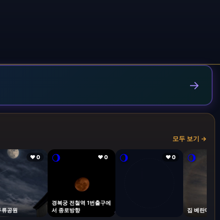
→
모두 보기 →
🌖
🌖
🌖
❤ 0
❤ 0
❤ 0
경복궁 전철역 1번출구에
두류공원
서 종로방향
집 베란다