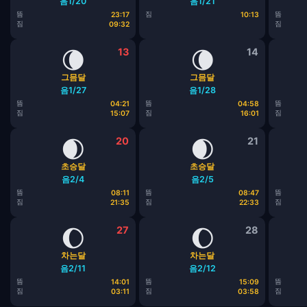
음1/20
음1/21
뜸
짐
뜸
23:17
10:13
짐
짐
09:32
🌘
13
🌘
14
그믐달
그믐달
음1/27
음1/28
뜸
뜸
뜸
04:21
04:58
짐
짐
짐
15:07
16:01
🌒
20
🌒
21
초승달
초승달
음2/4
음2/5
뜸
뜸
뜸
08:11
08:47
짐
짐
짐
21:35
22:33
🌔
27
🌔
28
차는달
차는달
음2/11
음2/12
뜸
뜸
뜸
14:01
15:09
짐
짐
짐
03:11
03:58