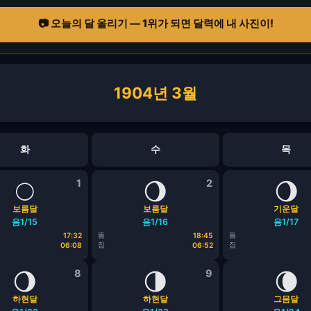
📷 오늘의 달 올리기 — 1위가 되면 달력에 내 사진이!
1904년 3월
화
수
목
🌕
1
🌖
2
🌖
보름달
보름달
기운달
음1/15
음1/16
음1/17
뜸
뜸
17:32
18:45
짐
짐
06:08
06:52
🌖
8
🌗
9
🌘
하현달
하현달
그믐달