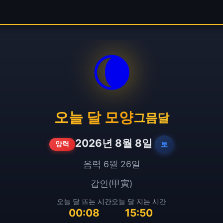
🌘
오늘 달 모양
그믐달
2026년 8월 8일
토
양력
음력 6월 26일
갑인(甲寅)
오늘 달 뜨는 시간
오늘 달 지는 시간
00:08
15:50