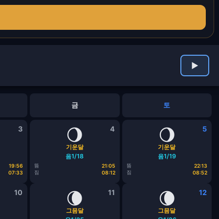
▶
금
토
3
🌖
4
🌖
5
기운달
기운달
음1/18
음1/19
뜸
뜸
19:56
21:05
22:13
짐
짐
07:33
08:12
08:52
10
🌘
11
🌘
12
그믐달
그믐달