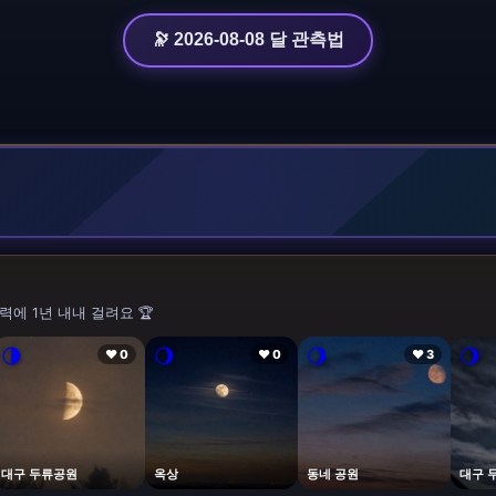
🔭 2026-08-08 달 관측법
력에 1년 내내 걸려요 🏆
🌗
🌖
🌖
🌖
❤ 0
❤ 0
❤ 3
대구 두류공원
옥상
동네 공원
대구 