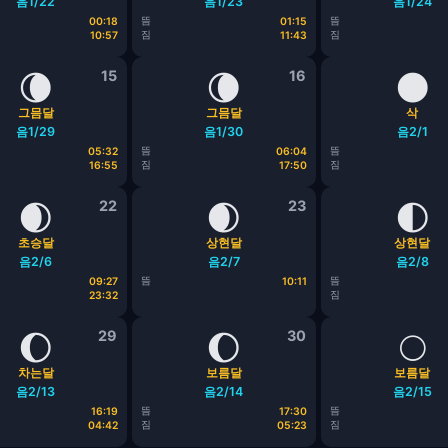
음1/22
음1/23
음1/24
뜸
뜸
00:18
01:15
짐
짐
10:57
11:43
🌘
15
🌘
16
🌑
그믐달
그믐달
삭
음1/29
음1/30
음2/1
뜸
뜸
05:32
06:04
짐
짐
16:55
17:50
🌒
22
🌒
23
🌓
초승달
상현달
상현달
음2/6
음2/7
음2/8
뜸
뜸
09:27
10:11
짐
23:32
🌔
29
🌔
30
🌕
차는달
보름달
보름달
음2/13
음2/14
음2/15
뜸
뜸
16:19
17:30
짐
짐
04:42
05:23