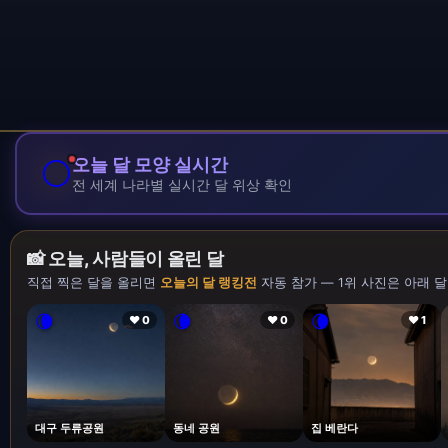
🌕
오늘 달 모양 실시간
전 세계 나라별 실시간 달 위상 확인
📸 오늘, 사람들이 올린 달
직접 찍은 달을 올리면
오늘의 달 랭킹전
자동 참가 — 1위 사진은 아래 달
🌘
🌘
🌘
❤ 0
❤ 0
❤ 1
대구 두류공원
동네 공원
집 베란다