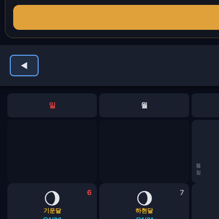
◀
일
월
뜸
짐
🌖
6
🌖
7
기운달
하현달