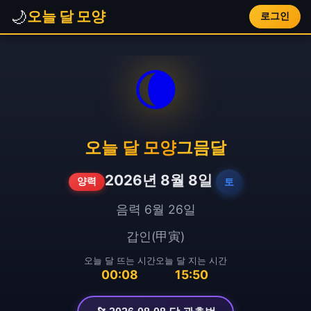
🌙
오늘 달 모양
로그인
🌘
오늘 달 모양
그믐달
2026년 8월 8일
토
양력
음력 6월 26일
갑인(甲寅)
오늘 달 뜨는 시간
오늘 달 지는 시간
00:08
15:50