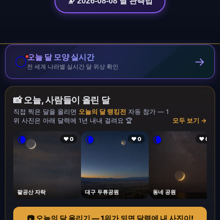
🔭 2026-08-08 달 관측법
오늘 달 모양 실시간
🌕
→
전 세계 나라별 실시간 달 위상 확인
📸 오늘, 사람들이 올린 달
직접 찍은 달을 올리면
오늘의 달 랭킹전
자동 참가 — 1
위 사진은 아래 달력에 1년 내내 걸려요 🏆
모두 보기 →
🌘
🌘
🌘
❤ 0
❤ 0
❤ 0
팔공산 자락
대구 두류공원
동네 공원
📷 오늘의 달 올리기 — 1위가 되면 달력에 내 사진이!