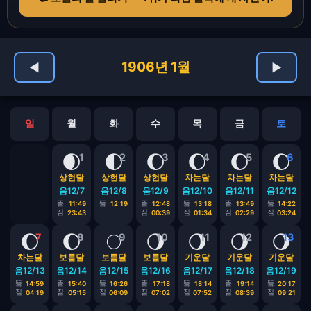
1906년 1월
◀
▶
일
월
화
수
목
금
토
🌒
🌓
🌔
🌔
🌔
🌔
1
2
3
4
5
6
상현달
상현달
상현달
차는달
차는달
차는달
음12/7
음12/8
음12/9
음12/10
음12/11
음12/12
뜸
뜸
뜸
뜸
뜸
뜸
11:49
12:19
12:48
13:18
13:49
14:22
짐
짐
짐
짐
짐
23:43
00:39
01:34
02:29
03:24
🌔
🌔
🌕
🌖
🌖
🌖
🌖
7
8
9
10
11
12
13
차는달
보름달
보름달
보름달
기운달
기운달
기운달
음12/13
음12/14
음12/15
음12/16
음12/17
음12/18
음12/19
뜸
뜸
뜸
뜸
뜸
뜸
뜸
14:59
15:40
16:26
17:18
18:14
19:14
20:17
짐
짐
짐
짐
짐
짐
짐
04:19
05:15
06:09
07:02
07:52
08:39
09:21