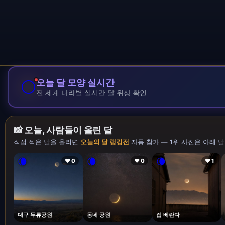
🌕
오늘 달 모양 실시간
전 세계 나라별 실시간 달 위상 확인
📸 오늘, 사람들이 올린 달
직접 찍은 달을 올리면
오늘의 달 랭킹전
자동 참가 — 1위 사진은 아래 달
🌘
🌘
🌘
❤ 0
❤ 0
❤ 1
대구 두류공원
동네 공원
집 베란다