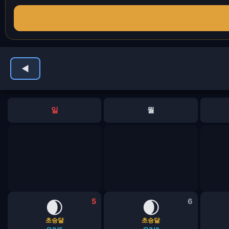
◀
일
월
🌒
5
🌒
6
초승달
초승달