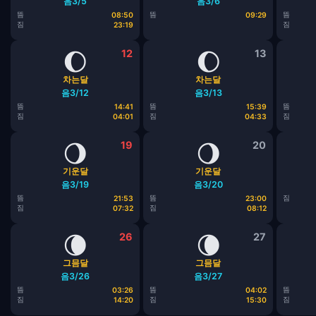
음3/5
음3/6
뜸
뜸
뜸
08:50
09:29
짐
짐
23:19
🌔
12
🌔
13
차는달
차는달
음3/12
음3/13
뜸
뜸
뜸
14:41
15:39
짐
짐
짐
04:01
04:33
🌖
19
🌖
20
기운달
기운달
음3/19
음3/20
뜸
뜸
짐
21:53
23:00
짐
짐
07:32
08:12
🌘
26
🌘
27
그믐달
그믐달
음3/26
음3/27
뜸
뜸
뜸
03:26
04:02
짐
짐
짐
14:20
15:30