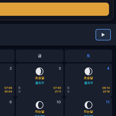
▶
금
토
2
🌒
3
🌒
4
초승달
초승달
음3/3
음3/4
뜸
뜸
07:08
07:40
08:14
짐
짐
20:04
21:11
22:16
9
🌔
10
🌔
11
차는달
차는달