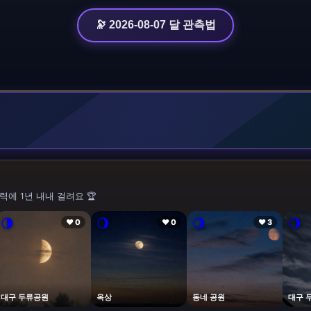
🔭 2026-08-07 달 관측법
력에 1년 내내 걸려요 🏆
🌗
🌖
🌖
🌖
❤ 0
❤ 0
❤ 3
대구 두류공원
옥상
동네 공원
대구 