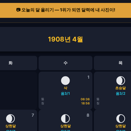
📷 오늘의 달 올리기 — 1위가 되면 달력에 내 사진이!
1908년 4월
화
수
목
🌑
1
🌒
삭
초승달
음3/1
음3/2
뜸
뜸
06:36
짐
짐
18:56
🌒
7
🌓
8
🌔
상현달
상현달
상현달