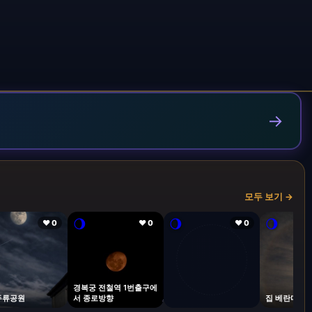
→
모두 보기 →
🌖
🌖
🌖
❤ 0
❤ 0
❤ 0
경복궁 전철역 1번출구에
두류공원
서 종로방향
집 베란다