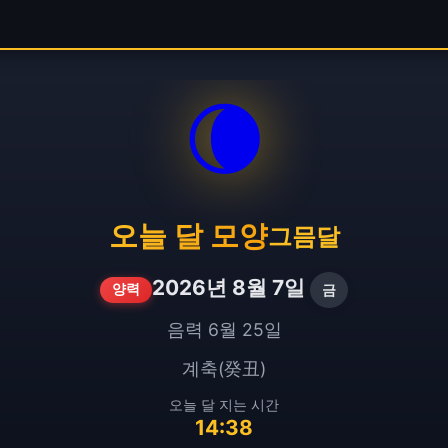
🌘
오늘 달 모양
그믐달
2026년 8월 7일
금
양력
음력 6월 25일
계축(癸丑)
오늘 달 지는 시간
14:38