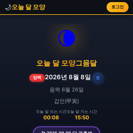
🌙
오늘 달 모양
로그인
🌘
오늘 달 모양
그믐달
2026년 8월 8일
토
양력
음력 6월 26일
갑인(甲寅)
오늘 달 뜨는 시간
오늘 달 지는 시간
00:08
15:50