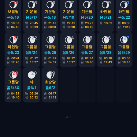
🌖
🌖
🌖
🌖
🌖
🌖
🌖
14
15
16
17
18
19
20
보름달
기운달
기운달
기운달
기운달
하현달
하현달
음5/16
음5/17
음5/18
음5/19
음5/20
음5/21
음5/22
뜸
뜸
뜸
뜸
뜸
짐
뜸
19:37
20:45
21:47
22:41
23:27
10:01
00:06
짐
짐
짐
짐
짐
짐
04:43
05:33
06:31
07:38
08:49
11:12
🌗
🌘
🌘
🌘
🌘
🌘
🌘
21
22
23
24
25
26
27
하현달
그믐달
그믐달
그믐달
그믐달
그믐달
그믐달
음5/23
음5/24
음5/25
음5/26
음5/27
음5/28
음5/29
뜸
뜸
뜸
뜸
뜸
뜸
뜸
00:41
01:12
01:42
02:12
02:44
03:18
03:56
짐
짐
짐
짐
짐
짐
짐
12:20
13:27
14:32
15:37
16:40
17:43
18:43
🌘
🌑
🌒
28
29
30
그믐달
삭
초승달
음5/30
음6/1
음6/2
뜸
뜸
뜸
04:38
05:26
06:17
짐
짐
짐
19:40
20:32
21:18
AD