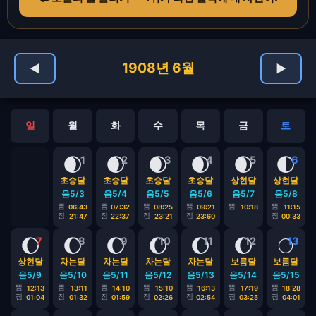
1908년 6월
◀
▶
일
월
화
수
목
금
토
🌒
🌒
🌒
🌒
🌒
🌓
1
2
3
4
5
6
초승달
초승달
초승달
초승달
상현달
상현달
음5/3
음5/4
음5/5
음5/6
음5/7
음5/8
뜸
뜸
뜸
뜸
뜸
뜸
06:43
07:32
08:25
09:21
10:18
11:15
짐
짐
짐
짐
짐
21:47
22:37
23:21
23:60
00:33
🌔
🌔
🌔
🌔
🌔
🌔
🌕
7
8
9
10
11
12
13
상현달
차는달
차는달
차는달
차는달
보름달
보름달
음5/9
음5/10
음5/11
음5/12
음5/13
음5/14
음5/15
뜸
뜸
뜸
뜸
뜸
뜸
뜸
12:13
13:11
14:10
15:10
16:13
17:19
18:28
짐
짐
짐
짐
짐
짐
짐
01:04
01:32
01:59
02:26
02:54
03:25
04:01