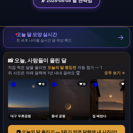
🔭 2026-08-08 달 관측법
오늘 달 모양 실시간
🌕
→
전 세계 나라별 실시간 달 위상 확인
📸 오늘, 사람들이 올린 달
직접 찍은 달을 올리면
오늘의 달 랭킹전
자동 참가 — 1
위 사진은 아래 달력에 1년 내내 걸려요 🏆
모두 보기 →
🌘
🌘
🌘
❤ 0
❤ 0
❤ 1
대구 두류공원
동네 공원
집 베란다
📷 오늘의 달 올리기 — 1위가 되면 달력에 내 사진이!