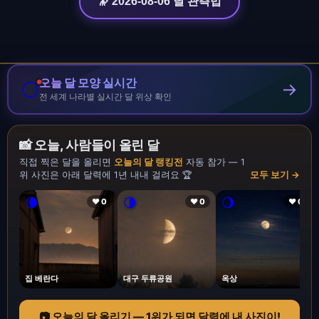
🔭 2026-08-06 달 관측법
오늘 달 모양 실시간
🌕
→
전 세계 나라별 실시간 달 위상 확인
📸 오늘, 사람들이 올린 달
직접 찍은 달을 올리면
오늘의 달 랭킹전
자동 참가 — 1
위 사진은 아래 달력에 1년 내내 걸려요 🏆
모두 보기 →
🌘
🌗
🌖
❤ 0
❤ 0
❤ 0
집 베란다
대구 두류공원
옥상
📷 오늘의 달 올리기 — 1위가 되면 달력에 내 사진이!