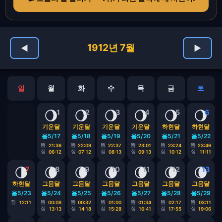
1912년 7월
◀
▶
일
월
화
수
목
금
토
🌖
🌖
🌖
🌖
🌖
🌖
1
2
3
4
5
6
기운달
기운달
기운달
기운달
하현달
하현달
음5/17
음5/18
음5/19
음5/20
음5/21
음5/22
뜸
뜸
뜸
뜸
뜸
뜸
21:36
22:09
22:37
23:01
23:24
23:46
짐
짐
짐
짐
짐
짐
06:12
07:12
08:13
09:13
10:12
11:11
🌗
🌘
🌘
🌘
🌘
🌘
🌘
7
8
9
10
11
12
13
하현달
그믐달
그믐달
그믐달
그믐달
그믐달
그믐달
음5/23
음5/24
음5/25
음5/26
음5/27
음5/28
음5/29
짐
뜸
뜸
뜸
뜸
뜸
뜸
12:11
00:08
00:32
01:00
01:34
02:17
03:11
짐
짐
짐
짐
짐
짐
13:13
14:18
15:28
16:41
17:55
19:06