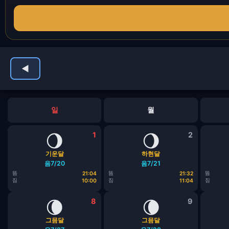
◀
일
월
🌖
1
🌖
2
기운달
하현달
음7/20
음7/21
뜸
뜸
뜸
21:04
21:32
짐
짐
짐
10:00
11:04
🌘
8
🌘
9
그믐달
그믐달