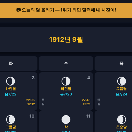
📷 오늘의 달 올리기 — 1위가 되면 달력에 내 사진이!
1912년 9월
화
수
목
🌖
3
🌗
4
🌘
하현달
하현달
그믐달
음7/22
음7/23
음7/24
뜸
뜸
22:05
22:48
짐
짐
12:12
13:21
🌘
10
🌑
11
🌒
그믐달
삭
초승달