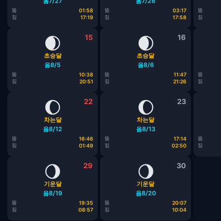
음7/27
음7/28
뜸
뜸
뜸
01:58
03:17
짐
짐
짐
17:19
17:58
🌒
15
🌒
16
초승달
초승달
음8/5
음8/6
뜸
뜸
뜸
10:38
11:47
짐
짐
짐
20:51
21:26
🌔
22
🌔
23
차는달
차는달
음8/12
음8/13
뜸
뜸
뜸
16:46
17:14
짐
짐
짐
01:49
02:50
🌖
29
🌖
30
기운달
기운달
음8/19
음8/20
뜸
뜸
19:35
20:07
짐
짐
08:57
10:04