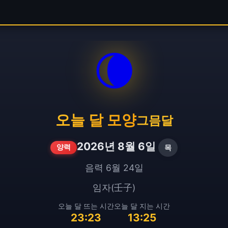
🌘
오늘 달 모양
그믐달
2026년 8월 6일
목
양력
음력 6월 24일
임자(壬子)
오늘 달 뜨는 시간
오늘 달 지는 시간
23:23
13:25