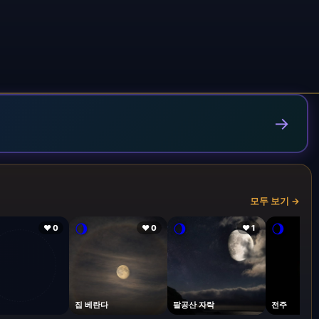
→
모두 보기 →
🌖
🌖
🌖
❤ 0
❤ 0
❤ 1
집 베란다
팔공산 자락
전주