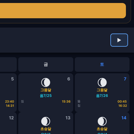
▶
금
토
5
🌘
6
🌘
7
그믐달
그믐달
음7/25
음7/26
짐
뜸
23:40
15:36
00:45
짐
14:31
16:32
12
🌒
13
🌒
14
초승달
초승달