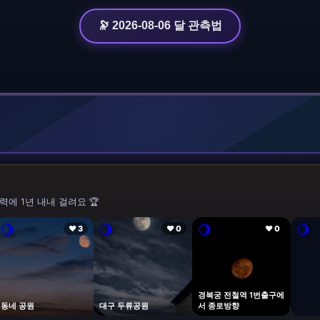
🔭 2026-08-06 달 관측법
력에 1년 내내 걸려요 🏆
🌖
🌖
🌖
🌖
❤ 3
❤ 0
❤ 0
경복궁 전철역 1번출구에
동네 공원
대구 두류공원
서 종로방향