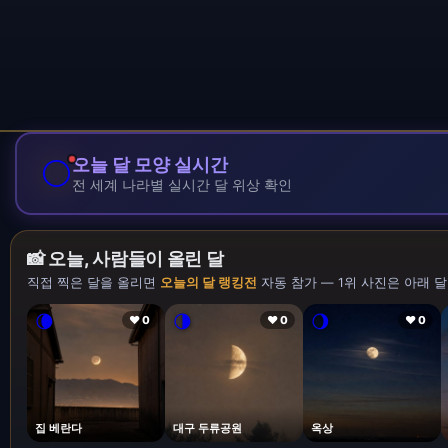
🌕
오늘 달 모양 실시간
전 세계 나라별 실시간 달 위상 확인
📸 오늘, 사람들이 올린 달
직접 찍은 달을 올리면
오늘의 달 랭킹전
자동 참가 — 1위 사진은 아래 달
🌘
🌗
🌖
❤ 0
❤ 0
❤ 0
집 베란다
대구 두류공원
옥상