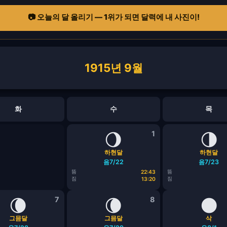
📷 오늘의 달 올리기 — 1위가 되면 달력에 내 사진이!
1915년 9월
화
수
목
🌖
1
🌗
하현달
하현달
음7/22
음7/23
뜸
뜸
22:43
짐
짐
13:20
🌘
7
🌘
8
🌑
그믐달
그믐달
삭