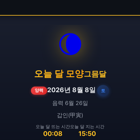
🌘
오늘 달 모양
그믐달
2026년 8월 8일
토
양력
음력 6월 26일
갑인(甲寅)
오늘 달 뜨는 시간
오늘 달 지는 시간
00:08
15:50