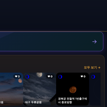
→
모두 보기 →
🌖
🌖
🌖
❤ 3
❤ 0
❤ 0
경복궁 전철역 1번출구에
공원
대구 두류공원
서 종로방향