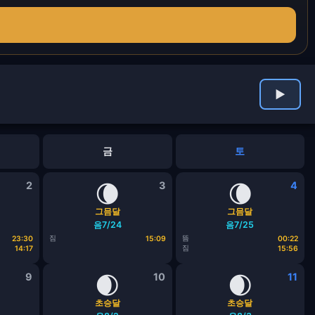
▶
금
토
2
🌘
3
🌘
4
그믐달
그믐달
음7/24
음7/25
짐
뜸
23:30
15:09
00:22
짐
14:17
15:56
9
🌒
10
🌒
11
초승달
초승달