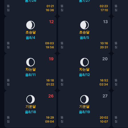
음7/26
음7/27
뜸
뜸
뜸
01:21
02:23
짐
짐
짐
16:36
17:10
🌒
12
🌒
13
초승달
초승달
음8/4
음8/5
뜸
뜸
뜸
09:03
10:16
짐
짐
짐
19:56
20:31
🌔
19
🌔
20
차는달
차는달
음8/11
음8/12
뜸
뜸
뜸
16:18
16:52
짐
짐
짐
01:22
02:34
🌖
26
🌖
27
기운달
기운달
음8/18
음8/19
뜸
뜸
뜸
19:29
20:02
짐
짐
짐
09:04
10:07