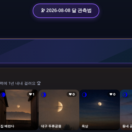
🔭 2026-08-08 달 관측법
력에 1년 내내 걸려요 🏆
🌘
🌗
🌖
🌖
❤ 1
❤ 0
❤ 0
집 베란다
대구 두류공원
옥상
동네 