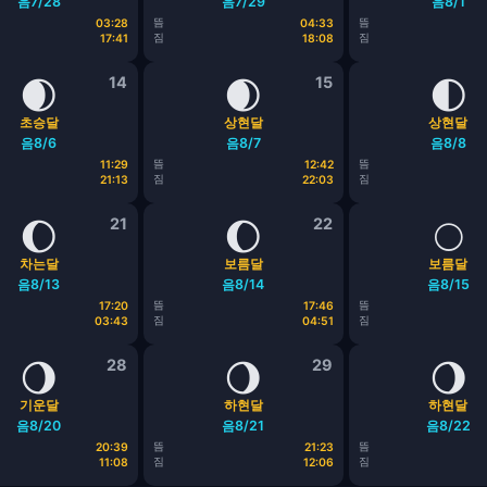
음7/28
음7/29
음8/1
뜸
뜸
03:28
04:33
짐
짐
17:41
18:08
🌒
14
🌒
15
🌓
초승달
상현달
상현달
음8/6
음8/7
음8/8
뜸
뜸
11:29
12:42
짐
짐
21:13
22:03
🌔
21
🌔
22
🌕
차는달
보름달
보름달
음8/13
음8/14
음8/15
뜸
뜸
17:20
17:46
짐
짐
03:43
04:51
🌖
28
🌖
29
🌖
기운달
하현달
하현달
음8/20
음8/21
음8/22
뜸
뜸
20:39
21:23
짐
짐
11:08
12:06