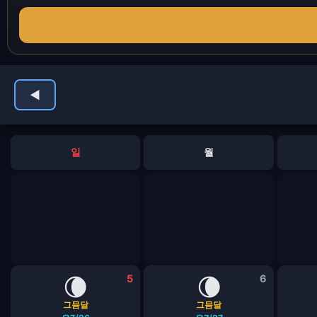
◀
일
월
🌘
5
🌘
6
그믐달
그믐달