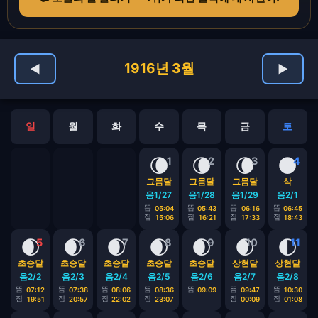
1916년 3월
◀
▶
일
월
화
수
목
금
토
🌘
🌘
🌘
🌑
1
2
3
4
그믐달
그믐달
그믐달
삭
음1/27
음1/28
음1/29
음2/1
뜸
뜸
뜸
뜸
05:04
05:43
06:16
06:45
짐
짐
짐
짐
15:06
16:21
17:33
18:43
🌒
🌒
🌒
🌒
🌒
🌒
🌓
5
6
7
8
9
10
11
초승달
초승달
초승달
초승달
초승달
상현달
상현달
음2/2
음2/3
음2/4
음2/5
음2/6
음2/7
음2/8
뜸
뜸
뜸
뜸
뜸
뜸
뜸
07:12
07:38
08:06
08:36
09:09
09:47
10:30
짐
짐
짐
짐
짐
짐
19:51
20:57
22:02
23:07
00:09
01:08