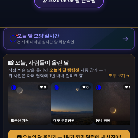
🔭 2026-08-09 달 관측법
오늘 달 모양 실시간
🌕
→
전 세계 나라별 실시간 달 위상 확인
📸 오늘, 사람들이 올린 달
직접 찍은 달을 올리면
오늘의 달 랭킹전
자동 참가 — 1
위 사진은 아래 달력에 1년 내내 걸려요 🏆
모두 보기 →
🌘
🌘
🌘
❤ 0
❤ 0
❤ 0
팔공산 자락
대구 두류공원
동네 공원
📷 오늘의 달 올리기 — 1위가 되면 달력에 내 사진이!