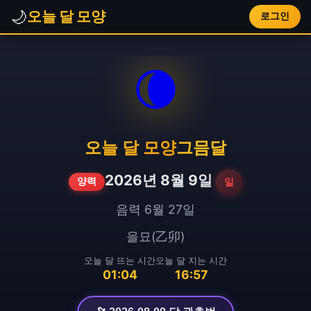
🌙
오늘 달 모양
로그인
🌘
오늘 달 모양
그믐달
2026년 8월 9일
일
양력
음력 6월 27일
을묘(乙卯)
오늘 달 뜨는 시간
오늘 달 지는 시간
01:04
16:57