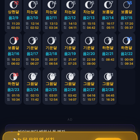
🌔
🌔
🌔
🌔
🌔
🌔
🌕
12
13
14
15
16
17
18
상현달
차는달
차는달
차는달
차는달
보름달
보름달
음2/9
음2/10
음2/11
음2/12
음2/13
음2/14
음2/15
뜸
뜸
뜸
뜸
뜸
뜸
뜸
11:20
12:14
13:13
14:13
15:15
16:17
17:20
짐
짐
짐
짐
짐
짐
짐
02:03
02:52
03:34
04:11
04:42
05:11
05:37
🌖
🌖
🌖
🌖
🌖
🌖
🌖
19
20
21
22
23
24
25
보름달
기운달
기운달
기운달
기운달
하현달
하현달
음2/16
음2/17
음2/18
음2/19
음2/20
음2/21
음2/22
뜸
뜸
뜸
뜸
뜸
짐
뜸
18:23
19:29
20:37
21:47
22:59
08:42
00:09
짐
짐
짐
짐
짐
짐
06:02
06:27
06:54
07:25
08:00
09:34
🌗
🌘
🌘
🌘
🌘
🌘
26
27
28
29
30
31
하현달
그믐달
그믐달
그믐달
그믐달
그믐달
음2/23
음2/24
음2/25
음2/26
음2/27
음2/28
뜸
뜸
뜸
뜸
뜸
뜸
01:15
02:13
03:01
03:42
04:16
04:45
짐
짐
짐
짐
짐
짐
10:34
11:42
12:54
14:07
15:17
16:26
AD
바이브코딩 배워서 돈 벌자
🚀
→
✦
✧
코딩 몰라도 AI로 자동화 수익 시스템 구축 · 무료
✨ 달 모양 앱 설치