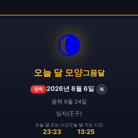
🌘
오늘 달 모양
그믐달
2026년 8월 6일
목
양력
음력 6월 24일
임자(壬子)
오늘 달 뜨는 시간
오늘 달 지는 시간
23:23
13:25