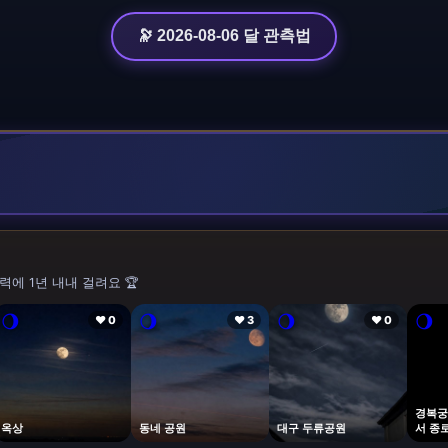
🔭 2026-08-06 달 관측법
력에 1년 내내 걸려요 🏆
🌖
🌖
🌖
🌖
❤ 0
❤ 3
❤ 0
경복궁
옥상
동네 공원
대구 두류공원
서 종