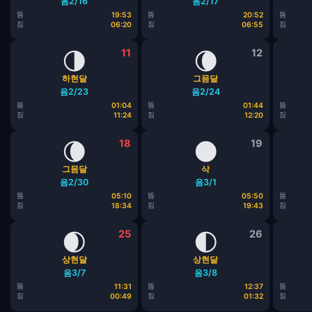
음2/16
음2/17
뜸
뜸
뜸
19:53
20:52
짐
짐
짐
06:20
06:55
🌗
11
🌘
12
하현달
그믐달
음2/23
음2/24
뜸
뜸
뜸
01:04
01:44
짐
짐
짐
11:24
12:20
🌘
18
🌑
19
그믐달
삭
음2/30
음3/1
뜸
뜸
뜸
05:10
05:50
짐
짐
짐
18:34
19:43
🌒
25
🌓
26
상현달
상현달
음3/7
음3/8
뜸
뜸
뜸
11:31
12:37
짐
짐
짐
00:49
01:32