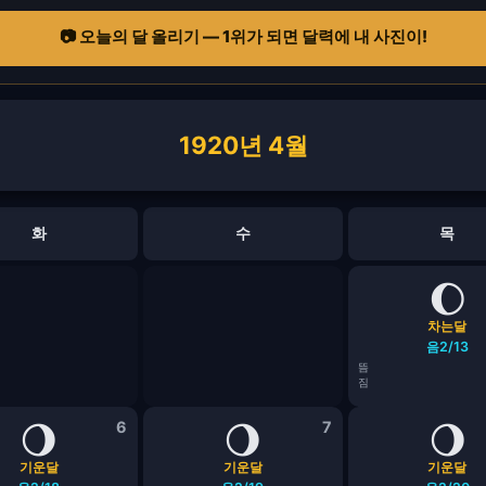
📷 오늘의 달 올리기 — 1위가 되면 달력에 내 사진이!
1920년 4월
화
수
목
🌔
차는달
음2/13
뜸
짐
🌖
6
🌖
7
🌖
기운달
기운달
기운달