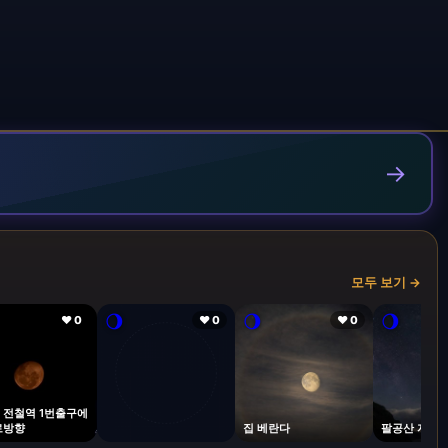
→
모두 보기 →
🌖
🌖
🌖
❤ 0
❤ 0
❤ 0
 전철역 1번출구에
로방향
집 베란다
팔공산 자락