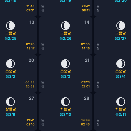
음2/18
음2/19
음2/20
뜸
뜸
21:48
22:42
짐
짐
07:31
08:11
🌘
13
🌘
14
🌘
그믐달
그믐달
그믐달
음2/25
음2/26
음2/27
뜸
뜸
02:20
02:55
짐
짐
13:17
14:16
🌒
20
🌒
21
🌒
초승달
초승달
초승달
음3/2
음3/3
음3/4
뜸
뜸
06:33
07:23
짐
짐
20:53
22:01
🌔
27
🌔
28
🌔
상현달
차는달
차는달
음3/9
음3/10
음3/11
뜸
뜸
13:41
14:44
짐
짐
02:10
02:45