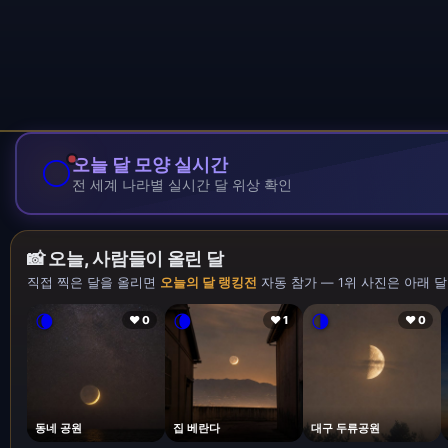
🌕
오늘 달 모양 실시간
전 세계 나라별 실시간 달 위상 확인
📸 오늘, 사람들이 올린 달
직접 찍은 달을 올리면
오늘의 달 랭킹전
자동 참가 — 1위 사진은 아래 달
🌘
🌘
🌗
❤ 0
❤ 1
❤ 0
동네 공원
집 베란다
대구 두류공원