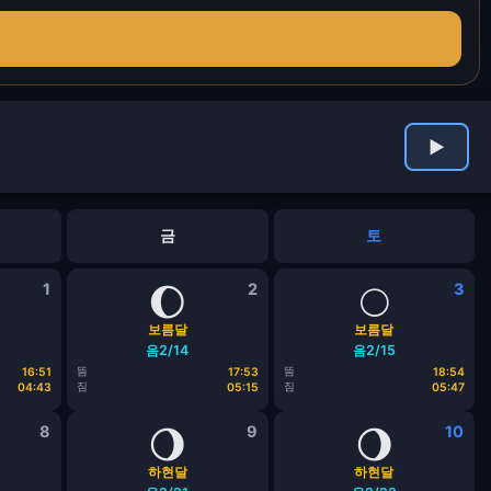
▶
금
토
1
🌔
2
🌕
3
보름달
보름달
음2/14
음2/15
뜸
뜸
16:51
17:53
18:54
짐
짐
04:43
05:15
05:47
8
🌖
9
🌖
10
하현달
하현달