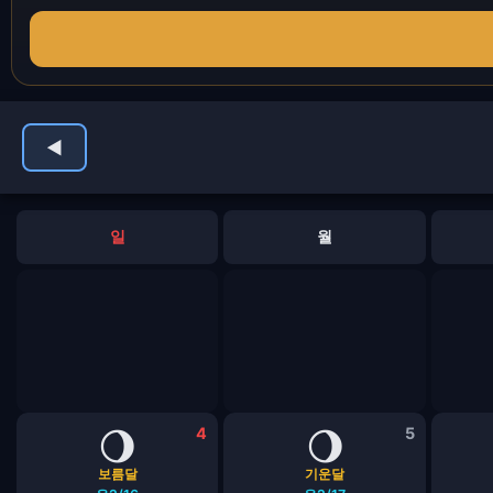
◀
일
월
🌖
4
🌖
5
보름달
기운달