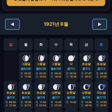
1921년 8월
◀
▶
일
월
화
수
목
금
토
🌘
🌘
🌘
🌑
🌒
🌒
1
2
3
4
5
6
그믐달
그믐달
그믐달
삭
초승달
초승달
음6/28
음6/29
음6/30
음7/1
음7/2
음7/3
뜸
뜸
뜸
뜸
뜸
뜸
02:32
03:35
04:43
05:55
07:07
08:19
짐
짐
짐
짐
짐
짐
17:06
18:02
18:53
19:39
20:21
21:00
🌒
🌒
🌒
🌒
🌓
🌔
🌔
7
8
9
10
11
12
13
초승달
초승달
초승달
상현달
상현달
상현달
차는달
음7/4
음7/5
음7/6
음7/7
음7/8
음7/9
음7/10
뜸
뜸
뜸
뜸
뜸
뜸
뜸
09:28
10:36
11:40
12:43
13:42
14:38
15:30
짐
짐
짐
짐
짐
짐
21:38
22:15
22:54
23:33
00:16
01:01