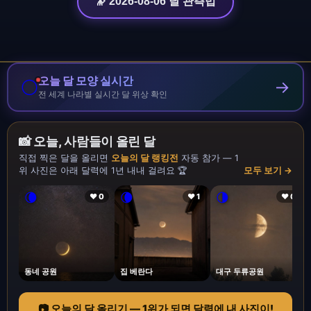
🔭 2026-08-06 달 관측법
오늘 달 모양 실시간
🌕
→
전 세계 나라별 실시간 달 위상 확인
📸 오늘, 사람들이 올린 달
직접 찍은 달을 올리면
오늘의 달 랭킹전
자동 참가 — 1
위 사진은 아래 달력에 1년 내내 걸려요 🏆
모두 보기 →
🌘
🌘
🌗
❤ 0
❤ 1
❤ 0
동네 공원
집 베란다
대구 두류공원
📷 오늘의 달 올리기 — 1위가 되면 달력에 내 사진이!