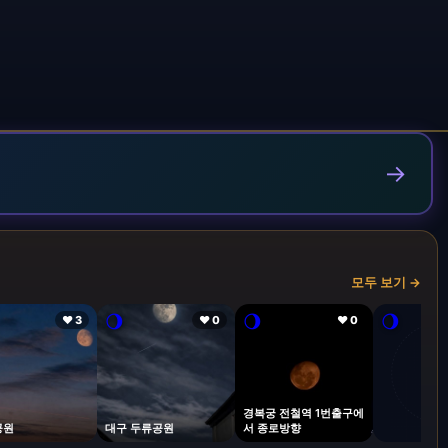
→
모두 보기 →
🌖
🌖
🌖
❤ 3
❤ 0
❤ 0
경복궁 전철역 1번출구에
공원
대구 두류공원
서 종로방향