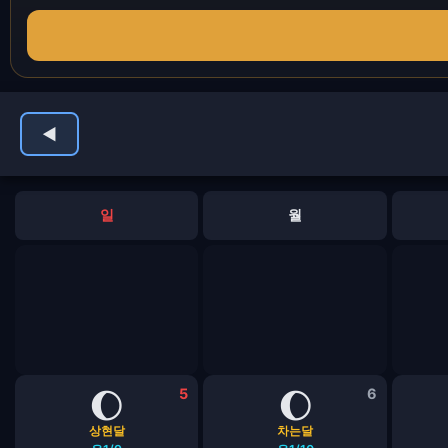
◀
일
월
🌔
5
🌔
6
상현달
차는달