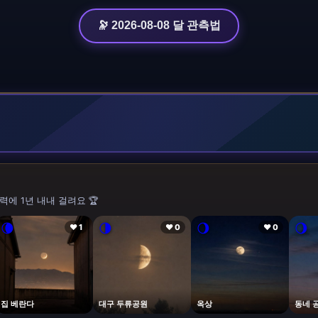
🔭 2026-08-08 달 관측법
력에 1년 내내 걸려요 🏆
🌘
🌗
🌖
🌖
❤ 1
❤ 0
❤ 0
집 베란다
대구 두류공원
옥상
동네 