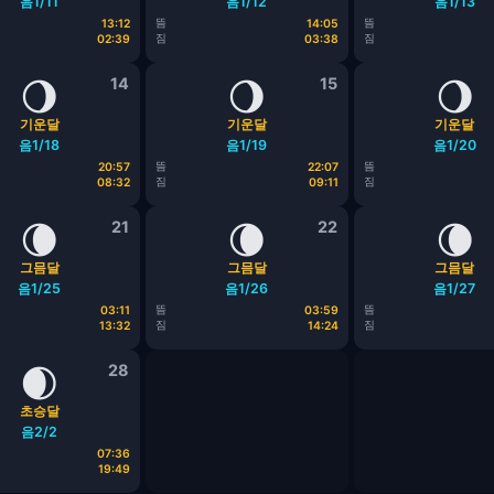
음1/11
음1/12
음1/13
뜸
뜸
13:12
14:05
짐
짐
02:39
03:38
🌖
14
🌖
15
🌖
기운달
기운달
기운달
음1/18
음1/19
음1/20
뜸
뜸
20:57
22:07
짐
짐
08:32
09:11
🌘
21
🌘
22
🌘
그믐달
그믐달
그믐달
음1/25
음1/26
음1/27
뜸
뜸
03:11
03:59
짐
짐
13:32
14:24
🌒
28
초승달
음2/2
07:36
19:49