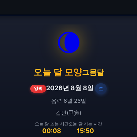
🌘
오늘 달 모양
그믐달
2026년 8월 8일
토
양력
음력 6월 26일
갑인(甲寅)
오늘 달 뜨는 시간
오늘 달 지는 시간
00:08
15:50