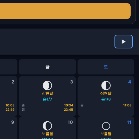
▶
금
토
2
🌒
3
🌓
4
상현달
상현달
음1/7
음1/8
뜸
뜸
10:03
10:34
11:08
짐
22:49
23:45
9
🌔
10
🌕
11
보름달
보름달