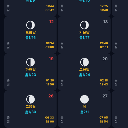
음1/9
음1/10
뜸
뜸
뜸
11:44
12:25
짐
짐
짐
00:42
01:40
🌖
12
🌖
13
보름달
기운달
음1/16
음1/17
뜸
뜸
뜸
18:34
19:46
짐
짐
짐
07:08
07:51
🌗
19
🌘
20
하현달
그믐달
음1/23
음1/24
뜸
뜸
뜸
01:20
02:18
짐
짐
짐
11:56
12:43
🌘
26
🌑
27
그믐달
삭
음1/30
음2/1
뜸
뜸
뜸
06:33
07:05
짐
짐
짐
18:00
18:54