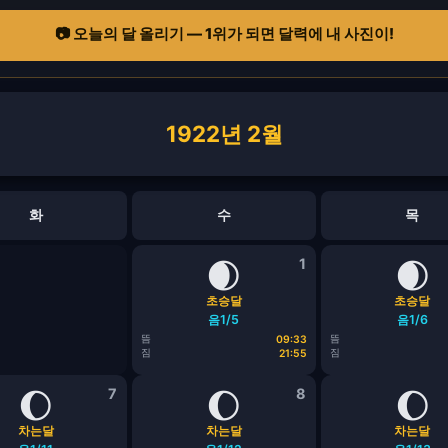
📷 오늘의 달 올리기 — 1위가 되면 달력에 내 사진이!
1922년 2월
화
수
목
🌒
1
🌒
초승달
초승달
음1/5
음1/6
뜸
뜸
09:33
짐
짐
21:55
🌔
7
🌔
8
🌔
차는달
차는달
차는달