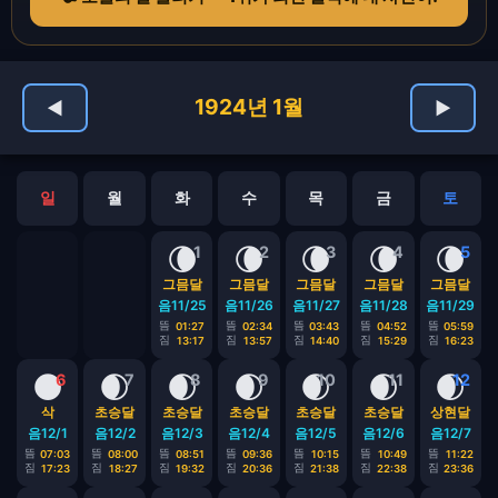
1924년 1월
◀
▶
일
월
화
수
목
금
토
🌘
🌘
🌘
🌘
🌘
1
2
3
4
5
그믐달
그믐달
그믐달
그믐달
그믐달
음11/25
음11/26
음11/27
음11/28
음11/29
뜸
뜸
뜸
뜸
뜸
01:27
02:34
03:43
04:52
05:59
짐
짐
짐
짐
짐
13:17
13:57
14:40
15:29
16:23
🌑
🌒
🌒
🌒
🌒
🌒
🌒
6
7
8
9
10
11
12
삭
초승달
초승달
초승달
초승달
초승달
상현달
음12/1
음12/2
음12/3
음12/4
음12/5
음12/6
음12/7
뜸
뜸
뜸
뜸
뜸
뜸
뜸
07:03
08:00
08:51
09:36
10:15
10:49
11:22
짐
짐
짐
짐
짐
짐
짐
17:23
18:27
19:32
20:36
21:38
22:38
23:36