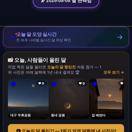
🔭 2026-08-08 달 관측법
오늘 달 모양 실시간
🌕
→
전 세계 나라별 실시간 달 위상 확인
📸 오늘, 사람들이 올린 달
직접 찍은 달을 올리면
오늘의 달 랭킹전
자동 참가 — 1
위 사진은 아래 달력에 1년 내내 걸려요 🏆
모두 보기 →
🌘
🌘
🌘
❤ 0
❤ 0
❤ 1
대구 두류공원
동네 공원
집 베란다
📷 오늘의 달 올리기 — 1위가 되면 달력에 내 사진이!