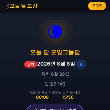
🌙
오늘 달 모양
로그인
🌘
오늘 달 모양
그믐달
2026년 8월 8일
토
양력
음력 6월 26일
갑인(甲寅)
오늘 달 뜨는 시간
오늘 달 지는 시간
00:08
15:50