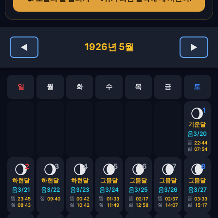
1926년 5월
◀
▶
일
월
화
수
목
금
토
🌖
1
기운달
음3/20
뜸
22:44
짐
07:54
🌖
🌖
🌗
🌘
🌘
🌘
🌘
2
3
4
5
6
7
8
하현달
하현달
하현달
그믐달
그믐달
그믐달
그믐달
음3/21
음3/22
음3/23
음3/24
음3/25
음3/26
음3/27
뜸
짐
뜸
뜸
뜸
뜸
뜸
23:45
09:40
00:42
01:33
02:17
02:57
03:33
짐
짐
짐
짐
짐
짐
08:43
10:42
11:49
12:58
14:07
15:17