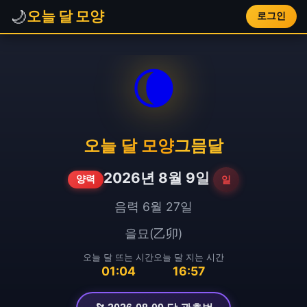
🌙
오늘 달 모양
로그인
🌘
오늘 달 모양
그믐달
2026년 8월 9일
일
양력
음력 6월 27일
을묘(乙卯)
오늘 달 뜨는 시간
오늘 달 지는 시간
01:04
16:57