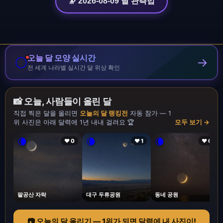
🔭 2026-08-09 달 관측법
오늘 달 모양 실시간
🌕
→
전 세계 나라별 실시간 달 위상 확인
📸 오늘, 사람들이 올린 달
직접 찍은 달을 올리면
오늘의 달 랭킹전
자동 참가 — 1
위 사진은 아래 달력에 1년 내내 걸려요 🏆
모두 보기 →
🌘
🌘
🌘
❤ 0
❤ 1
❤ 0
팔공산 자락
대구 두류공원
동네 공원
📷 오늘의 달 올리기 — 1위가 되면 달력에 내 사진이!