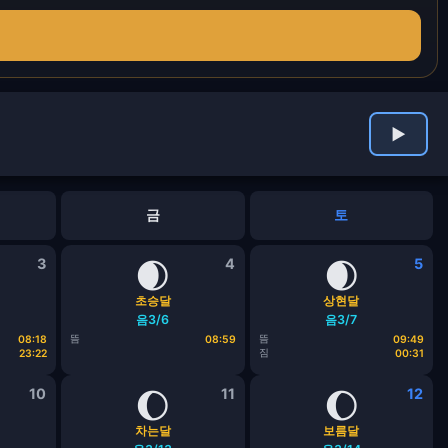
▶
금
토
3
🌒
4
🌒
5
초승달
상현달
음3/6
음3/7
뜸
뜸
08:18
08:59
09:49
짐
23:22
00:31
10
🌔
11
🌔
12
차는달
보름달