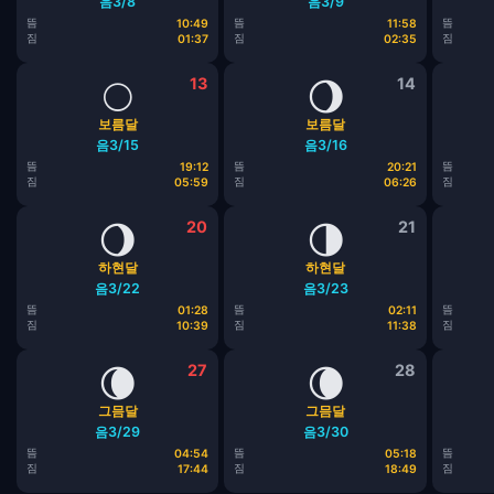
음3/8
음3/9
뜸
뜸
뜸
10:49
11:58
짐
짐
짐
01:37
02:35
🌕
13
🌖
14
보름달
보름달
음3/15
음3/16
뜸
뜸
뜸
19:12
20:21
짐
짐
짐
05:59
06:26
🌖
20
🌗
21
하현달
하현달
음3/22
음3/23
뜸
뜸
뜸
01:28
02:11
짐
짐
짐
10:39
11:38
🌘
27
🌘
28
그믐달
그믐달
음3/29
음3/30
뜸
뜸
뜸
04:54
05:18
짐
짐
짐
17:44
18:49