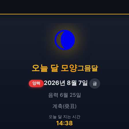
🌘
오늘 달 모양
그믐달
2026년 8월 7일
금
양력
음력 6월 25일
계축(癸丑)
오늘 달 지는 시간
14:38