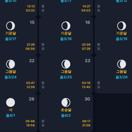
음3/10
음3/11
음3/12
뜸
뜸
13:12
14:27
짐
짐
03:23
04:03
🌖
15
🌖
16
🌖
기운달
기운달
기운달
음3/17
음3/18
음3/19
뜸
뜸
21:29
22:36
짐
짐
06:56
07:29
🌘
22
🌘
23
🌘
그믐달
그믐달
그믐달
음3/24
음3/25
음3/26
뜸
뜸
02:47
03:18
짐
짐
12:39
13:40
🌑
29
🌒
30
삭
초승달
음4/1
음4/2
뜸
05:46
06:17
짐
19:58
21:09