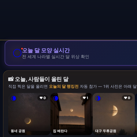
🌕
오늘 달 모양 실시간
전 세계 나라별 실시간 달 위상 확인
📸 오늘, 사람들이 올린 달
직접 찍은 달을 올리면
오늘의 달 랭킹전
자동 참가 — 1위 사진은 아래 달
🌘
🌘
🌗
❤ 0
❤ 1
❤ 0
동네 공원
집 베란다
대구 두류공원