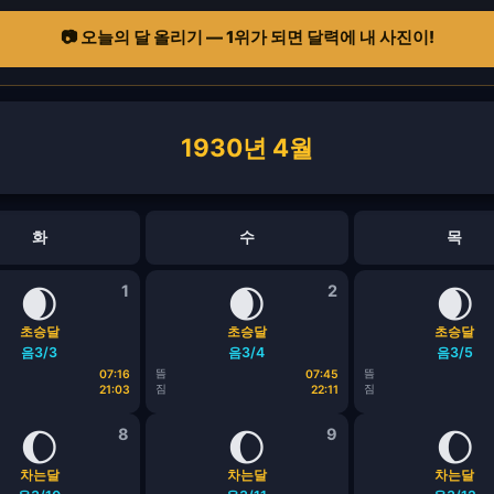
📷 오늘의 달 올리기 — 1위가 되면 달력에 내 사진이!
1930년 4월
화
수
목
🌒
1
🌒
2
🌒
초승달
초승달
초승달
음3/3
음3/4
음3/5
뜸
뜸
07:16
07:45
짐
짐
21:03
22:11
🌔
8
🌔
9
🌔
차는달
차는달
차는달