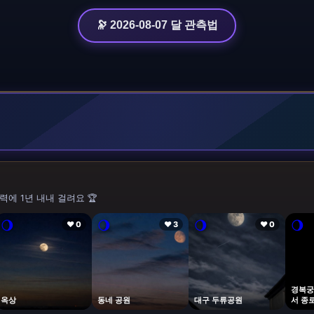
🔭 2026-08-07 달 관측법
력에 1년 내내 걸려요 🏆
🌖
🌖
🌖
🌖
❤ 0
❤ 3
❤ 0
경복궁
옥상
동네 공원
대구 두류공원
서 종