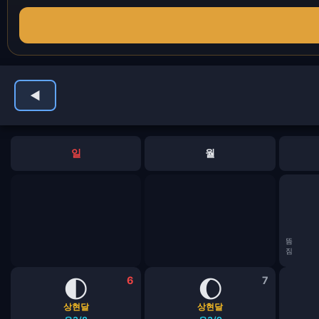
◀
일
월
뜸
짐
🌓
6
🌔
7
상현달
상현달