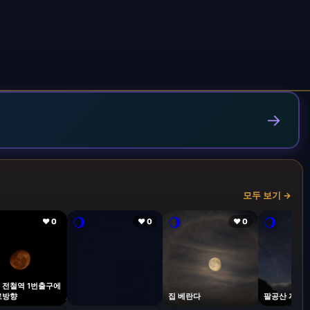
→
모두 보기 →
🌖
🌖
🌖
❤ 0
❤ 0
❤ 0
 전철역 1번출구에
로방향
집 베란다
팔공산 자락