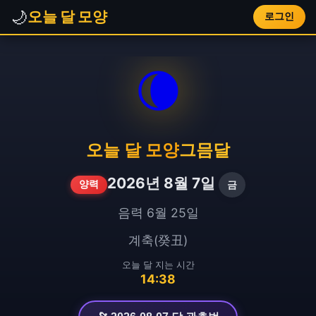
🌙
오늘 달 모양
로그인
🌘
오늘 달 모양
그믐달
2026년 8월 7일
금
양력
음력 6월 25일
계축(癸丑)
오늘 달 지는 시간
14:38