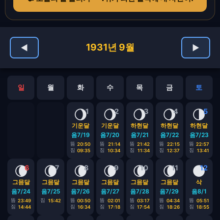
1931년 9월
◀
▶
일
월
화
수
목
금
토
🌖
🌖
🌖
🌖
🌗
1
2
3
4
5
기운달
기운달
하현달
하현달
하현달
음7/19
음7/20
음7/21
음7/22
음7/23
뜸
뜸
뜸
뜸
뜸
20:50
21:14
21:42
22:15
22:57
짐
짐
짐
짐
짐
09:35
10:34
11:34
12:37
13:41
🌘
🌘
🌘
🌘
🌘
🌘
🌑
6
7
8
9
10
11
12
그믐달
그믐달
그믐달
그믐달
그믐달
그믐달
삭
음7/24
음7/25
음7/26
음7/27
음7/28
음7/29
음8/1
뜸
짐
뜸
뜸
뜸
뜸
뜸
23:49
15:42
00:50
02:01
03:17
04:34
05:51
짐
짐
짐
짐
짐
짐
14:44
16:34
17:18
17:54
18:26
18:55