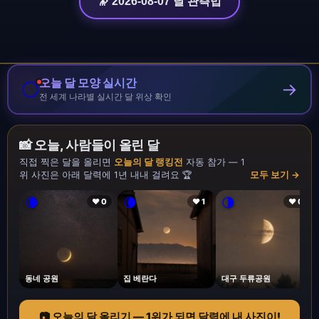
🔭 2026-08-07 달 관측법
오늘 달 모양 실시간
🌕
→
전 세계 나라별 실시간 달 위상 확인
📸 오늘, 사람들이 올린 달
직접 찍은 달을 올리면
오늘의 달 랭킹전
자동 참가 — 1
위 사진은 아래 달력에 1년 내내 걸려요 🏆
모두 보기 →
🌘
🌘
🌗
❤ 0
❤ 1
❤ 0
동네 공원
집 베란다
대구 두류공원
📷 오늘의 달 올리기 — 1위가 되면 달력에 내 사진이!