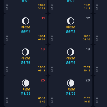
음8/4
음8/5
뜸
뜸
뜸
09:46
11:01
짐
짐
짐
20:39
21:13
🌔
11
🌔
12
차는달
차는달
음8/11
음8/12
뜸
뜸
뜸
17:04
17:35
짐
짐
짐
01:56
03:05
🌖
18
🌖
19
기운달
기운달
음8/18
음8/19
뜸
뜸
뜸
19:56
20:24
짐
짐
짐
09:18
10:18
🌘
25
🌘
26
그믐달
그믐달
음8/25
음8/26
뜸
뜸
뜸
00:18
01:25
짐
짐
짐
15:42
16:17