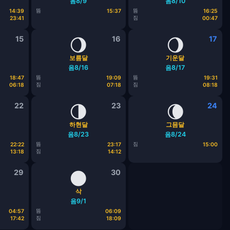
음8/9
음8/10
뜸
뜸
14:39
15:37
16:25
짐
23:41
00:47
15
🌖
16
🌖
17
보름달
기운달
음8/16
음8/17
뜸
뜸
18:47
19:09
19:31
짐
짐
06:18
07:18
08:18
22
🌗
23
🌘
24
하현달
그믐달
음8/23
음8/24
뜸
짐
22:22
23:17
15:00
짐
13:18
14:12
29
🌑
30
삭
음9/1
뜸
04:57
06:09
짐
17:42
18:09