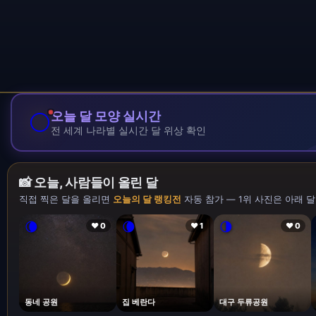
🌕
오늘 달 모양 실시간
전 세계 나라별 실시간 달 위상 확인
📸 오늘, 사람들이 올린 달
직접 찍은 달을 올리면
오늘의 달 랭킹전
자동 참가 — 1위 사진은 아래 달
🌘
🌘
🌗
❤ 0
❤ 1
❤ 0
동네 공원
집 베란다
대구 두류공원