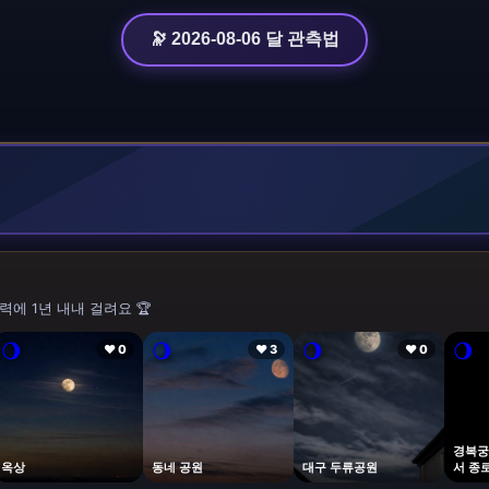
🔭 2026-08-06 달 관측법
력에 1년 내내 걸려요 🏆
🌖
🌖
🌖
🌖
❤ 0
❤ 3
❤ 0
경복궁
옥상
동네 공원
대구 두류공원
서 종