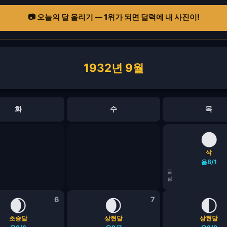
📷 오늘의 달 올리기 — 1위가 되면 달력에 내 사진이!
1932년 9월
화
수
목
🌑
삭
음8/1
뜸
짐
🌒
6
🌒
7
🌓
초승달
상현달
상현달