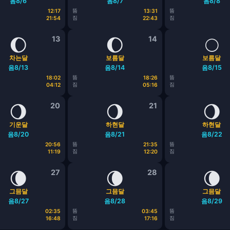
음8/6
음8/7
음8/8
뜸
뜸
12:17
13:31
짐
짐
21:54
22:43
🌔
13
🌔
14
🌕
차는달
보름달
보름달
음8/13
음8/14
음8/15
뜸
뜸
18:02
18:26
짐
짐
04:12
05:16
🌖
20
🌖
21
🌖
기운달
하현달
하현달
음8/20
음8/21
음8/22
뜸
뜸
20:56
21:35
짐
짐
11:19
12:20
🌘
27
🌘
28
🌘
그믐달
그믐달
그믐달
음8/27
음8/28
음8/29
뜸
뜸
02:35
03:45
짐
짐
16:48
17:16