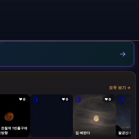
→
모두 보기 →
🌖
🌖
🌖
❤ 0
❤ 0
❤ 0
 전철역 1번출구에
로방향
집 베란다
팔공산 자락