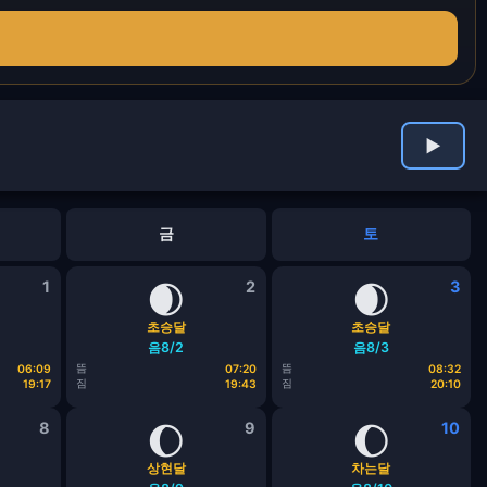
▶
금
토
1
🌒
2
🌒
3
초승달
초승달
음8/2
음8/3
뜸
뜸
06:09
07:20
08:32
짐
짐
19:17
19:43
20:10
8
🌔
9
🌔
10
상현달
차는달