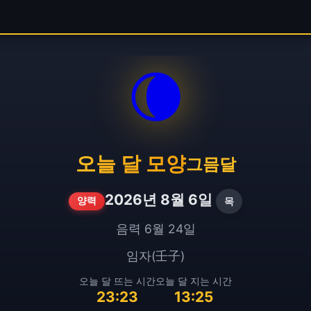
🌘
오늘 달 모양
그믐달
2026년 8월 6일
목
양력
음력 6월 24일
임자(壬子)
오늘 달 뜨는 시간
오늘 달 지는 시간
23:23
13:25