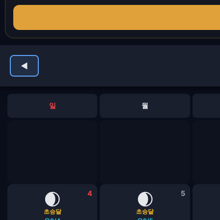
◀
일
월
🌒
4
🌒
5
초승달
초승달