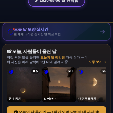
🔭 2026-08-06 달 관측법
오늘 달 모양 실시간
🌕
→
전 세계 나라별 실시간 달 위상 확인
📸 오늘, 사람들이 올린 달
직접 찍은 달을 올리면
오늘의 달 랭킹전
자동 참가 — 1
위 사진은 아래 달력에 1년 내내 걸려요 🏆
모두 보기 →
🌘
🌘
🌗
❤ 0
❤ 1
❤ 0
동네 공원
집 베란다
대구 두류공원
📷 오늘의 달 올리기 — 1위가 되면 달력에 내 사진이!