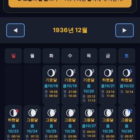
1936년 12월
◀
▶
일
월
화
수
목
금
토
🌖
🌖
🌖
🌖
🌖
1
2
3
4
5
기운달
기운달
기운달
하현달
하현달
음10/18
음10/19
음
음10/21
음10/22
10/20
뜸
뜸
뜸
짐
19:58
21:06
23:14
12:14
짐
짐
짐
09:50
10:35
11:45
뜸
22:12
짐
11:13
🌗
🌘
🌘
🌘
🌘
🌘
🌘
6
7
8
9
10
11
12
하현달
그믐달
그믐달
그믐달
그믐달
그믐달
그믐달
음
음
음
음
음10/27
음
음
10/23
10/24
10/25
10/26
10/28
10/29
뜸
04:03
짐
14:33
뜸
뜸
뜸
뜸
뜸
뜸
00:14
01:12
02:09
03:06
05:00
05:57