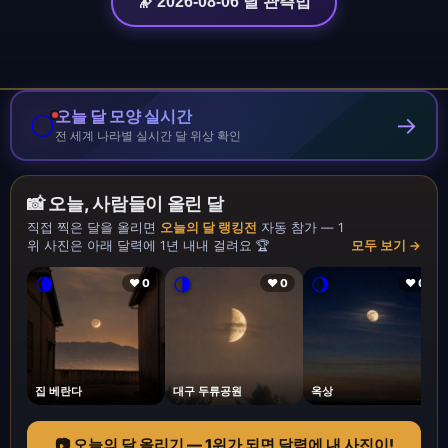
🔭 2026-08-06 달 관측법
오늘 달 모양 실시간
🌕
→
전 세계 나라별 실시간 달 위상 확인
📸 오늘, 사람들이 올린 달
직접 찍은 달을 올리면
오늘의 달 랭킹전
자동 참가 — 1
위 사진은 아래 달력에 1년 내내 걸려요 🏆
모두 보기 →
🌘
🌗
🌖
❤ 0
❤ 0
❤ 0
집 베란다
대구 두류공원
옥상
📷 오늘의 달 올리기 — 1위가 되면 달력에 내 사진이!