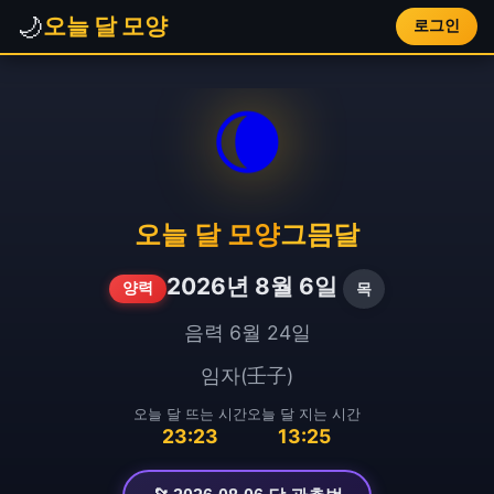
🌙
오늘 달 모양
로그인
🌘
오늘 달 모양
그믐달
2026년 8월 6일
목
양력
음력 6월 24일
임자(壬子)
오늘 달 뜨는 시간
오늘 달 지는 시간
23:23
13:25