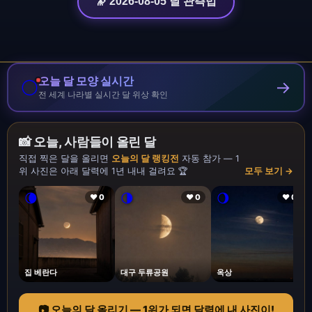
🔭 2026-08-05 달 관측법
오늘 달 모양 실시간
🌕
→
전 세계 나라별 실시간 달 위상 확인
📸 오늘, 사람들이 올린 달
직접 찍은 달을 올리면
오늘의 달 랭킹전
자동 참가 — 1
위 사진은 아래 달력에 1년 내내 걸려요 🏆
모두 보기 →
🌘
🌗
🌖
❤ 0
❤ 0
❤ 0
집 베란다
대구 두류공원
옥상
📷 오늘의 달 올리기 — 1위가 되면 달력에 내 사진이!