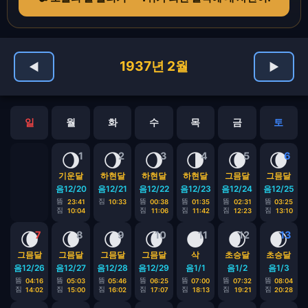
1937년 2월
◀
▶
일
월
화
수
목
금
토
🌖
🌖
🌖
🌗
🌘
🌘
1
2
3
4
5
6
기운달
하현달
하현달
하현달
그믐달
그믐달
음12/20
음12/21
음12/22
음12/23
음12/24
음12/25
뜸
짐
뜸
뜸
뜸
뜸
23:41
10:33
00:38
01:35
02:31
03:25
짐
짐
짐
짐
짐
10:04
11:06
11:42
12:23
13:10
🌘
🌘
🌘
🌘
🌑
🌒
🌒
7
8
9
10
11
12
13
그믐달
그믐달
그믐달
그믐달
삭
초승달
초승달
음12/26
음12/27
음12/28
음12/29
음1/1
음1/2
음1/3
뜸
뜸
뜸
뜸
뜸
뜸
뜸
04:16
05:03
05:46
06:25
07:00
07:32
08:04
짐
짐
짐
짐
짐
짐
짐
14:02
15:00
16:02
17:07
18:13
19:21
20:28