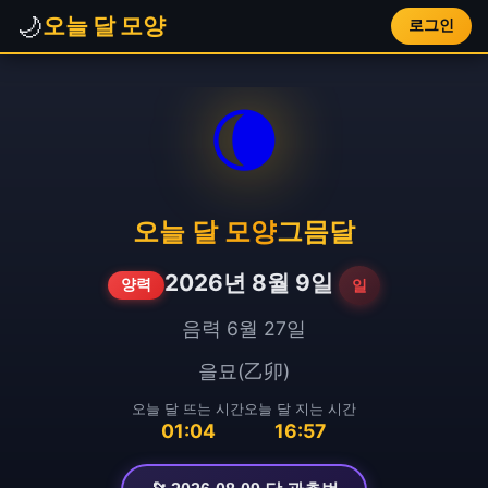
🌙
오늘 달 모양
로그인
🌘
오늘 달 모양
그믐달
2026년 8월 9일
일
양력
음력 6월 27일
을묘(乙卯)
오늘 달 뜨는 시간
오늘 달 지는 시간
01:04
16:57