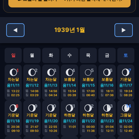
1939년 1월
◀
▶
일
월
화
수
목
금
토
🌔
🌔
🌔
🌔
🌕
🌖
🌖
1
2
3
4
5
6
7
차는달
차는달
차는달
보름달
보름달
보름달
기운달
음11/11
음11/12
음11/13
음11/14
음11/15
음11/16
음11/17
뜸
뜸
뜸
뜸
뜸
뜸
뜸
13:22
14:06
14:56
15:54
17:00
18:11
19:24
짐
짐
짐
짐
짐
짐
짐
02:25
03:29
04:34
05:39
06:40
07:36
08:26
🌖
🌖
🌖
🌖
🌖
🌗
🌘
8
9
10
11
12
13
14
기운달
기운달
기운달
하현달
하현달
하현달
그믐달
음11/18
음11/19
음11/20
음11/21
음11/22
음11/23
음11/24
뜸
뜸
뜸
짐
뜸
뜸
뜸
20:36
21:47
22:55
11:01
00:00
01:04
02:05
짐
짐
짐
짐
짐
짐
09:10
09:50
10:26
11:36
12:11
12:49