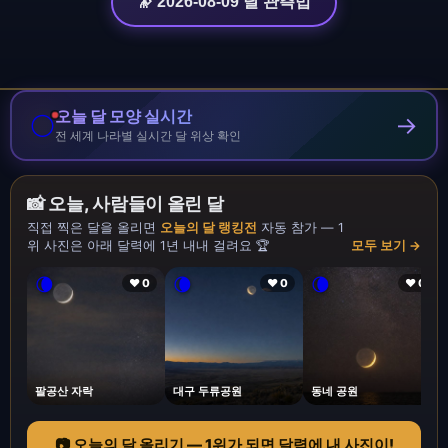
🔭 2026-08-09 달 관측법
오늘 달 모양 실시간
🌕
→
전 세계 나라별 실시간 달 위상 확인
📸 오늘, 사람들이 올린 달
직접 찍은 달을 올리면
오늘의 달 랭킹전
자동 참가 — 1
위 사진은 아래 달력에 1년 내내 걸려요 🏆
모두 보기 →
🌘
🌘
🌘
❤ 0
❤ 0
❤ 0
팔공산 자락
대구 두류공원
동네 공원
📷 오늘의 달 올리기 — 1위가 되면 달력에 내 사진이!