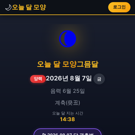
🌙
오늘 달 모양
로그인
🌘
오늘 달 모양
그믐달
2026년 8월 7일
금
양력
음력 6월 25일
계축(癸丑)
오늘 달 지는 시간
14:38