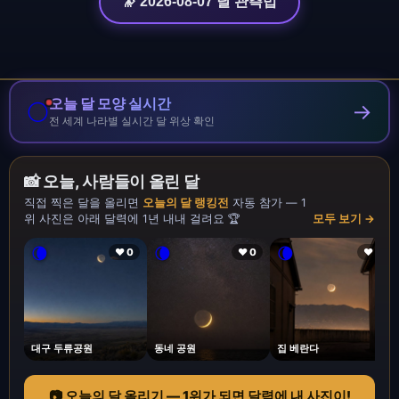
🔭 2026-08-07 달 관측법
오늘 달 모양 실시간
🌕
→
전 세계 나라별 실시간 달 위상 확인
📸 오늘, 사람들이 올린 달
직접 찍은 달을 올리면
오늘의 달 랭킹전
자동 참가 — 1
위 사진은 아래 달력에 1년 내내 걸려요 🏆
모두 보기 →
🌘
🌘
🌘
❤ 0
❤ 0
❤ 1
대구 두류공원
동네 공원
집 베란다
📷 오늘의 달 올리기 — 1위가 되면 달력에 내 사진이!