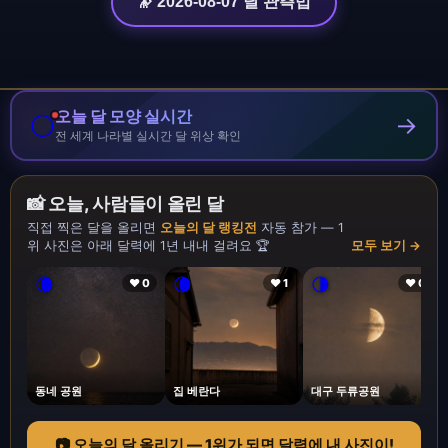
🔭 2026-08-07 달 관측법
오늘 달 모양 실시간
🌕
→
전 세계 나라별 실시간 달 위상 확인
📸 오늘, 사람들이 올린 달
직접 찍은 달을 올리면
오늘의 달 랭킹전
자동 참가 — 1
위 사진은 아래 달력에 1년 내내 걸려요 🏆
모두 보기 →
🌘
🌘
🌗
❤ 0
❤ 1
❤ 0
동네 공원
집 베란다
대구 두류공원
📷 오늘의 달 올리기 — 1위가 되면 달력에 내 사진이!