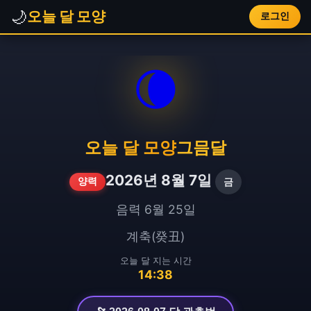
🌙
오늘 달 모양
로그인
🌘
오늘 달 모양
그믐달
2026년 8월 7일
금
양력
음력 6월 25일
계축(癸丑)
오늘 달 지는 시간
14:38