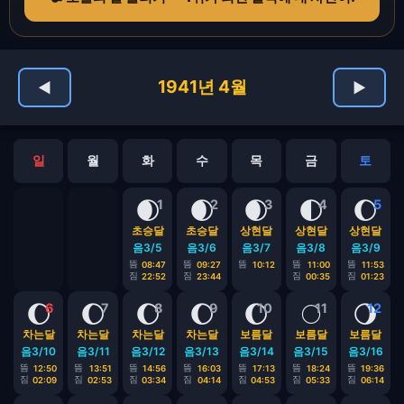
1941년 4월
◀
▶
일
월
화
수
목
금
토
🌒
🌒
🌒
🌓
🌔
1
2
3
4
5
초승달
초승달
상현달
상현달
상현달
음3/5
음3/6
음3/7
음3/8
음3/9
뜸
뜸
뜸
뜸
뜸
08:47
09:27
10:12
11:00
11:53
짐
짐
짐
짐
22:52
23:44
00:35
01:23
🌔
🌔
🌔
🌔
🌔
🌕
🌖
6
7
8
9
10
11
12
차는달
차는달
차는달
차는달
보름달
보름달
보름달
음3/10
음3/11
음3/12
음3/13
음3/14
음3/15
음3/16
뜸
뜸
뜸
뜸
뜸
뜸
뜸
12:50
13:51
14:56
16:03
17:13
18:24
19:36
짐
짐
짐
짐
짐
짐
짐
02:09
02:53
03:34
04:14
04:53
05:33
06:14