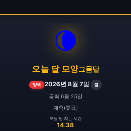
🌘
오늘 달 모양
그믐달
2026년 8월 7일
금
양력
음력 6월 25일
계축(癸丑)
오늘 달 지는 시간
14:38