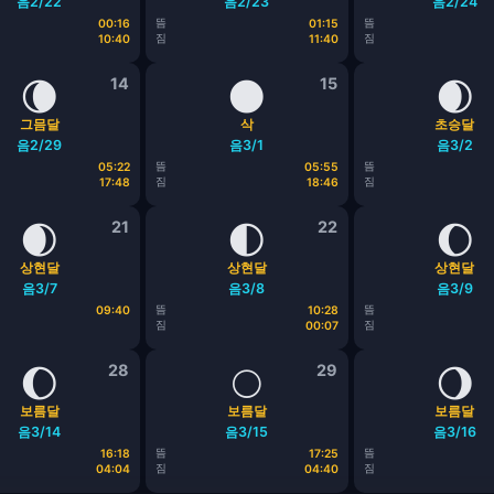
음2/22
음2/23
음2/24
뜸
뜸
00:16
01:15
짐
짐
10:40
11:40
🌘
14
🌑
15
🌒
그믐달
삭
초승달
음2/29
음3/1
음3/2
뜸
뜸
05:22
05:55
짐
짐
17:48
18:46
🌒
21
🌓
22
🌔
상현달
상현달
상현달
음3/7
음3/8
음3/9
뜸
뜸
09:40
10:28
짐
짐
00:07
🌔
28
🌕
29
🌖
보름달
보름달
보름달
음3/14
음3/15
음3/16
뜸
뜸
16:18
17:25
짐
짐
04:04
04:40