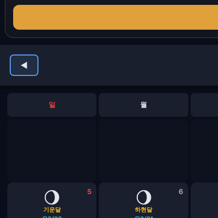
◀
일
월
🌖
5
🌖
6
기운달
하현달