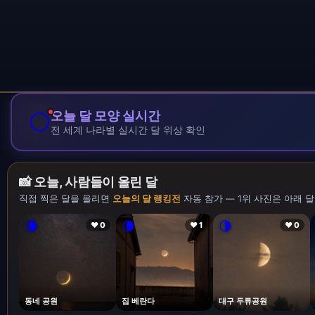
🌕
오늘 달 모양 실시간
전 세계 나라별 실시간 달 위상 확인
📸 오늘, 사람들이 올린 달
직접 찍은 달을 올리면
오늘의 달 랭킹전
자동 참가 — 1위 사진은 아래 달
🌘
🌘
🌗
❤ 0
❤ 1
❤ 0
동네 공원
집 베란다
대구 두류공원