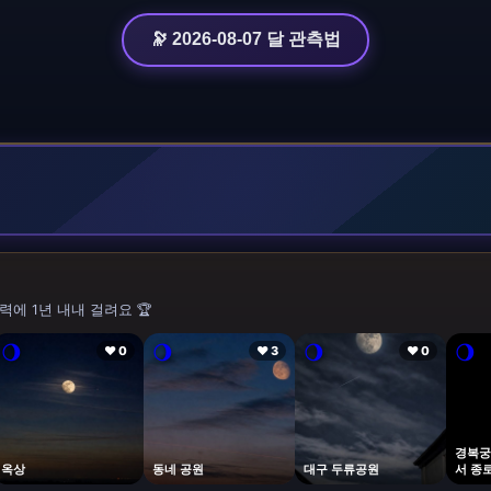
🔭 2026-08-07 달 관측법
력에 1년 내내 걸려요 🏆
🌖
🌖
🌖
🌖
❤ 0
❤ 3
❤ 0
경복궁
옥상
동네 공원
대구 두류공원
서 종