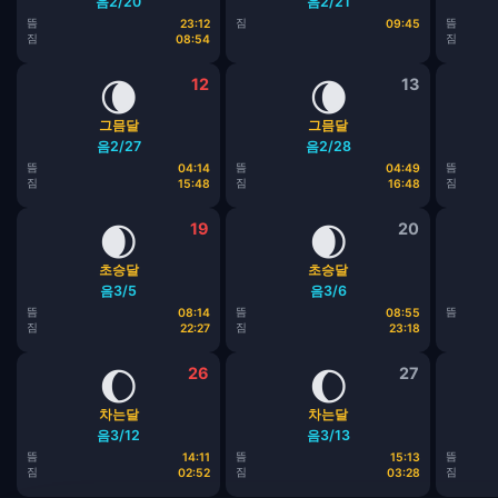
음2/20
음2/21
뜸
짐
뜸
23:12
09:45
짐
짐
08:54
🌘
12
🌘
13
그믐달
그믐달
음2/27
음2/28
뜸
뜸
뜸
04:14
04:49
짐
짐
짐
15:48
16:48
🌒
19
🌒
20
초승달
초승달
음3/5
음3/6
뜸
뜸
뜸
08:14
08:55
짐
짐
22:27
23:18
🌔
26
🌔
27
차는달
차는달
음3/12
음3/13
뜸
뜸
뜸
14:11
15:13
짐
짐
짐
02:52
03:28