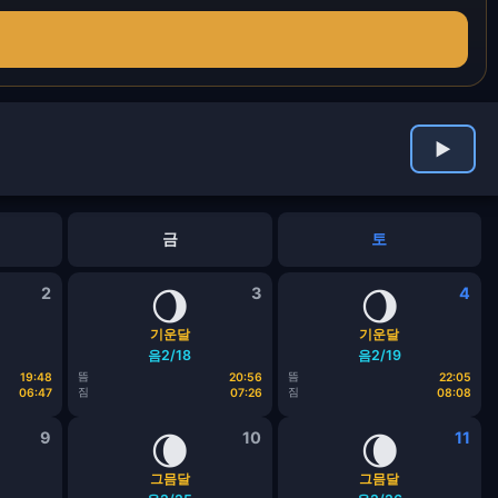
▶
금
토
2
🌖
3
🌖
4
기운달
기운달
음2/18
음2/19
뜸
뜸
19:48
20:56
22:05
짐
짐
06:47
07:26
08:08
9
🌘
10
🌘
11
그믐달
그믐달