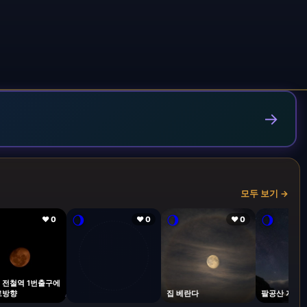
→
모두 보기 →
🌖
🌖
🌖
❤ 0
❤ 0
❤ 0
 전철역 1번출구에
로방향
집 베란다
팔공산 자락