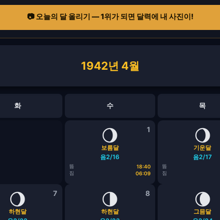
📷 오늘의 달 올리기 — 1위가 되면 달력에 내 사진이!
1942년 4월
화
수
목
🌖
1
🌖
보름달
기운달
음2/16
음2/17
뜸
뜸
18:40
짐
짐
06:09
🌖
7
🌗
8
🌘
하현달
하현달
그믐달