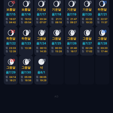
🌕
🌖
🌖
🌖
🌖
🌖
🌖
15
16
17
18
19
20
21
보름달
보름달
기운달
기운달
기운달
기운달
하현달
음7/15
음7/16
음7/17
음7/18
음7/19
음7/20
음7/21
뜸
뜸
뜸
뜸
뜸
뜸
뜸
19:07
19:53
20:34
21:11
21:47
22:22
22:57
짐
짐
짐
짐
짐
짐
짐
04:42
05:54
07:07
08:18
09:27
10:33
11:37
🌖
🌗
🌘
🌘
🌘
🌘
🌘
22
23
24
25
26
27
28
하현달
하현달
그믐달
그믐달
그믐달
그믐달
그믐달
음7/22
음7/23
음7/24
음7/25
음7/26
음7/27
음7/28
뜸
짐
뜸
뜸
뜸
뜸
뜸
23:33
13:38
00:13
00:55
01:40
02:29
03:20
짐
짐
짐
짐
짐
짐
12:39
14:35
15:28
16:17
17:02
17:44
🌘
🌘
🌑
29
30
31
그믐달
그믐달
삭
음7/29
음7/30
음8/1
뜸
뜸
뜸
04:14
05:09
06:05
짐
짐
짐
18:21
18:56
19:28
AD