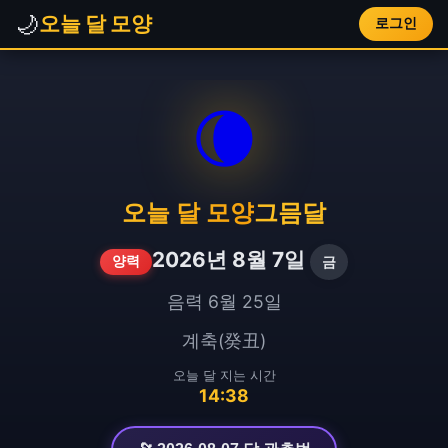
🌙
오늘 달 모양
로그인
🌘
오늘 달 모양
그믐달
2026년 8월 7일
금
양력
음력 6월 25일
계축(癸丑)
오늘 달 지는 시간
14:38