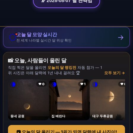
🔭 2026-08-07 달 관측법
오늘 달 모양 실시간
🌕
→
전 세계 나라별 실시간 달 위상 확인
📸 오늘, 사람들이 올린 달
직접 찍은 달을 올리면
오늘의 달 랭킹전
자동 참가 — 1
위 사진은 아래 달력에 1년 내내 걸려요 🏆
모두 보기 →
🌘
🌘
🌗
❤ 0
❤ 1
❤ 0
동네 공원
집 베란다
대구 두류공원
📷 오늘의 달 올리기 — 1위가 되면 달력에 내 사진이!