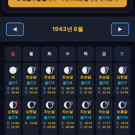
1943년 8월
◀
▶
일
월
화
수
목
금
토
🌑
🌒
🌒
🌒
🌒
🌒
🌒
1
2
3
4
5
6
7
삭
초승달
초승달
초승달
초승달
초승달
상현달
음7/1
음7/2
음7/3
음7/4
음7/5
음7/6
음7/7
뜸
뜸
뜸
뜸
뜸
뜸
뜸
05:25
06:19
07:14
08:10
09:06
10:03
11:01
짐
짐
짐
짐
짐
짐
짐
19:44
20:20
20:54
21:25
21:55
22:25
22:56
🌓
🌔
🌔
🌔
🌔
🌔
🌔
8
9
10
11
12
13
14
상현달
상현달
차는달
차는달
차는달
차는달
보름달
음7/8
음7/9
음7/10
음7/11
음7/12
음7/13
음7/14
뜸
뜸
뜸
뜸
뜸
뜸
뜸
12:00
13:02
14:05
15:10
16:15
17:17
18:15
짐
짐
짐
짐
짐
짐
23:29
00:05
00:46
01:34
02:30
03:33