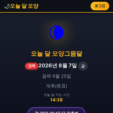
🌙
오늘 달 모양
로그인
🌘
오늘 달 모양
그믐달
2026년 8월 7일
금
양력
음력 6월 25일
계축(癸丑)
오늘 달 지는 시간
14:38