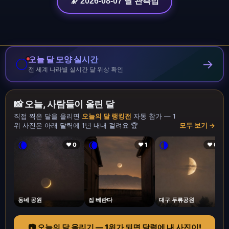
🔭 2026-08-07 달 관측법
오늘 달 모양 실시간
🌕
→
전 세계 나라별 실시간 달 위상 확인
📸 오늘, 사람들이 올린 달
직접 찍은 달을 올리면
오늘의 달 랭킹전
자동 참가 — 1
위 사진은 아래 달력에 1년 내내 걸려요 🏆
모두 보기 →
🌘
🌘
🌗
❤ 0
❤ 1
❤ 0
동네 공원
집 베란다
대구 두류공원
📷 오늘의 달 올리기 — 1위가 되면 달력에 내 사진이!