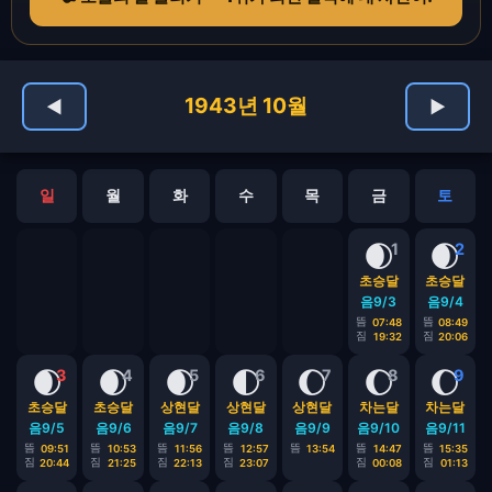
1943년 10월
◀
▶
일
월
화
수
목
금
토
🌒
🌒
1
2
초승달
초승달
음9/3
음9/4
뜸
뜸
07:48
08:49
짐
짐
19:32
20:06
🌒
🌒
🌒
🌓
🌔
🌔
🌔
3
4
5
6
7
8
9
초승달
초승달
상현달
상현달
상현달
차는달
차는달
음9/5
음9/6
음9/7
음9/8
음9/9
음9/10
음9/11
뜸
뜸
뜸
뜸
뜸
뜸
뜸
09:51
10:53
11:56
12:57
13:54
14:47
15:35
짐
짐
짐
짐
짐
짐
20:44
21:25
22:13
23:07
00:08
01:13