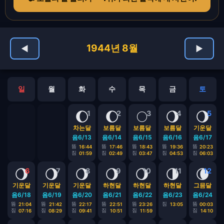
1944년 8월
◀
▶
일
월
화
수
목
금
토
🌔
🌔
🌕
🌖
🌖
1
2
3
4
5
차는달
보름달
보름달
보름달
기운달
음6/13
음6/14
음6/15
음6/16
음6/17
뜸
뜸
뜸
뜸
뜸
16:44
17:46
18:43
19:36
20:23
짐
짐
짐
짐
짐
01:59
02:49
03:47
04:53
06:03
🌖
🌖
🌖
🌖
🌖
🌗
🌘
6
7
8
9
10
11
12
기운달
기운달
기운달
하현달
하현달
하현달
그믐달
음6/18
음6/19
음6/20
음6/21
음6/22
음6/23
음6/24
뜸
뜸
뜸
뜸
뜸
짐
뜸
21:04
21:42
22:17
22:51
23:26
13:05
00:03
짐
짐
짐
짐
짐
짐
07:16
08:29
09:41
10:51
11:59
14:10