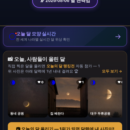
🔭 2026-08-06 달 관측법
오늘 달 모양 실시간
🌕
→
전 세계 나라별 실시간 달 위상 확인
📸 오늘, 사람들이 올린 달
직접 찍은 달을 올리면
오늘의 달 랭킹전
자동 참가 — 1
위 사진은 아래 달력에 1년 내내 걸려요 🏆
모두 보기 →
🌘
🌘
🌗
❤ 0
❤ 1
❤ 0
동네 공원
집 베란다
대구 두류공원
📷 오늘의 달 올리기 — 1위가 되면 달력에 내 사진이!