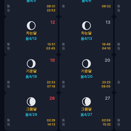
음4/5
음4/6
뜸
뜸
뜸
08:31
09:32
짐
짐
23:52
🌔
12
🌔
13
차는달
차는달
음4/12
음4/13
뜸
뜸
뜸
15:51
16:49
짐
짐
짐
03:45
04:10
🌖
19
🌖
20
기운달
기운달
음4/19
음4/20
뜸
뜸
짐
22:33
23:23
짐
짐
07:18
08:05
🌘
26
🌘
27
그믐달
그믐달
음4/26
음4/27
뜸
뜸
뜸
02:29
02:59
짐
짐
짐
14:13
15:22