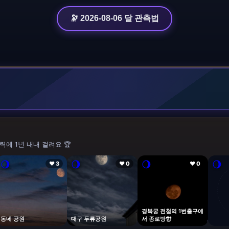
🔭 2026-08-06 달 관측법
력에 1년 내내 걸려요 🏆
🌖
🌖
🌖
🌖
❤ 3
❤ 0
❤ 0
경복궁 전철역 1번출구에
동네 공원
대구 두류공원
서 종로방향