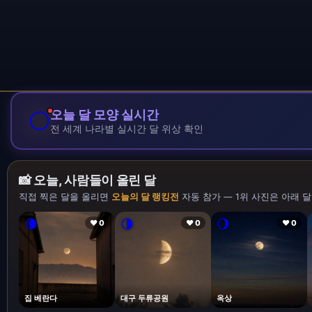
🌕
오늘 달 모양 실시간
전 세계 나라별 실시간 달 위상 확인
📸 오늘, 사람들이 올린 달
직접 찍은 달을 올리면
오늘의 달 랭킹전
자동 참가 — 1위 사진은 아래 달
🌘
🌗
🌖
❤ 0
❤ 0
❤ 0
집 베란다
대구 두류공원
옥상