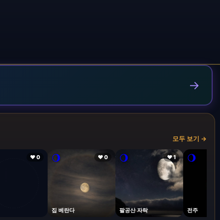
→
모두 보기 →
🌖
🌖
🌖
❤ 0
❤ 0
❤ 1
집 베란다
팔공산 자락
전주