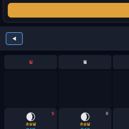
◀
일
월
🌒
5
🌒
6
초승달
초승달