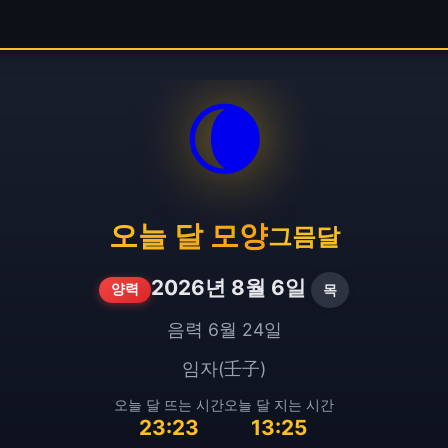
🌘
오늘 달 모양
그믐달
2026년 8월 6일
목
양력
음력 6월 24일
임자(壬子)
오늘 달 뜨는 시간
오늘 달 지는 시간
23:23
13:25