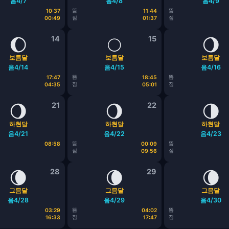
음4/7
음4/8
음4/9
뜸
뜸
10:37
11:44
짐
짐
00:49
01:37
🌔
14
🌕
15
🌖
보름달
보름달
보름달
음4/14
음4/15
음4/16
뜸
뜸
17:47
18:45
짐
짐
04:35
05:01
🌖
21
🌖
22
🌗
하현달
하현달
하현달
음4/21
음4/22
음4/23
뜸
뜸
08:58
00:09
짐
짐
09:56
🌘
28
🌘
29
🌘
그믐달
그믐달
그믐달
음4/28
음4/29
음4/30
뜸
뜸
03:29
04:02
짐
짐
16:33
17:47