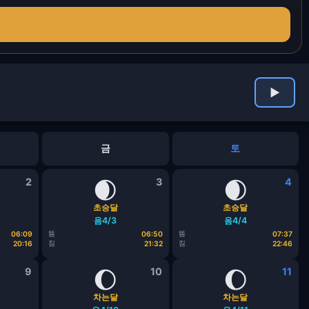
▶
금
토
2
🌒
3
🌒
4
초승달
초승달
음4/3
음4/4
뜸
뜸
06:09
06:50
07:37
짐
짐
20:16
21:32
22:46
9
🌔
10
🌔
11
차는달
차는달