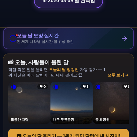
🔭 2026-08-09 달 관측법
오늘 달 모양 실시간
🌕
→
전 세계 나라별 실시간 달 위상 확인
📸 오늘, 사람들이 올린 달
직접 찍은 달을 올리면
오늘의 달 랭킹전
자동 참가 — 1
위 사진은 아래 달력에 1년 내내 걸려요 🏆
모두 보기 →
🌘
🌘
🌘
❤ 0
❤ 1
❤ 0
팔공산 자락
대구 두류공원
동네 공원
📷 오늘의 달 올리기 — 1위가 되면 달력에 내 사진이!