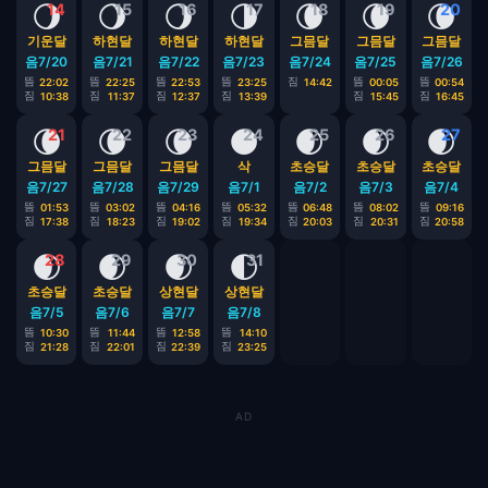
🌖
🌖
🌖
🌗
🌘
🌘
🌘
14
15
16
17
18
19
20
기운달
하현달
하현달
하현달
그믐달
그믐달
그믐달
음7/20
음7/21
음7/22
음7/23
음7/24
음7/25
음7/26
뜸
뜸
뜸
뜸
짐
뜸
뜸
22:02
22:25
22:53
23:25
14:42
00:05
00:54
짐
짐
짐
짐
짐
짐
10:38
11:37
12:37
13:39
15:45
16:45
🌘
🌘
🌘
🌑
🌒
🌒
🌒
21
22
23
24
25
26
27
그믐달
그믐달
그믐달
삭
초승달
초승달
초승달
음7/27
음7/28
음7/29
음7/1
음7/2
음7/3
음7/4
뜸
뜸
뜸
뜸
뜸
뜸
뜸
01:53
03:02
04:16
05:32
06:48
08:02
09:16
짐
짐
짐
짐
짐
짐
짐
17:38
18:23
19:02
19:34
20:03
20:31
20:58
🌒
🌒
🌒
🌓
28
29
30
31
초승달
초승달
상현달
상현달
음7/5
음7/6
음7/7
음7/8
뜸
뜸
뜸
뜸
10:30
11:44
12:58
14:10
짐
짐
짐
짐
21:28
22:01
22:39
23:25
AD