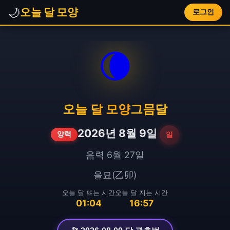
🌙
오늘 달 모양
로그인
🌘
오늘 달 모양
그믐달
2026년 8월 9일
일
양력
음력 6월 27일
을묘(乙卯)
오늘 달 뜨는 시간
오늘 달 지는 시간
01:04
16:57