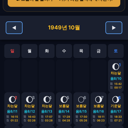
1949년 10월
◀
▶
일
월
화
수
목
금
토
🌔
1
차는달
음8/10
뜸
15:42
짐
00:17
🌔
🌔
🌔
🌔
🌕
🌖
🌖
2
3
4
5
6
7
8
차는달
차는달
차는달
보름달
보름달
보름달
기운달
음8/11
음8/12
음8/13
음8/14
음8/15
음8/16
음8/17
뜸
뜸
뜸
뜸
뜸
뜸
뜸
16:15
16:43
17:07
17:29
17:50
18:11
18:33
짐
짐
짐
짐
짐
짐
짐
01:22
02:26
03:28
04:28
05:26
06:23
07:21