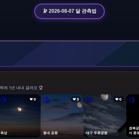
🔭 2026-08-07 달 관측법
력에 1년 내내 걸려요 🏆
🌖
🌖
🌖
🌖
❤ 0
❤ 3
❤ 0
경복궁
옥상
동네 공원
대구 두류공원
서 종