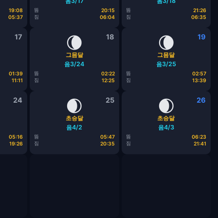
음3/17
음3/18
뜸
뜸
19:08
20:15
21:26
짐
짐
05:37
06:04
06:35
17
🌘
18
🌘
19
그믐달
그믐달
음3/24
음3/25
뜸
뜸
01:39
02:22
02:57
짐
짐
11:11
12:25
13:39
24
🌒
25
🌒
26
초승달
초승달
음4/2
음4/3
뜸
뜸
05:16
05:47
06:23
짐
짐
19:26
20:35
21:41