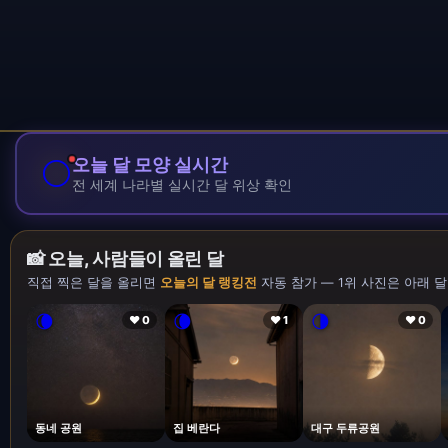
🌕
오늘 달 모양 실시간
전 세계 나라별 실시간 달 위상 확인
📸 오늘, 사람들이 올린 달
직접 찍은 달을 올리면
오늘의 달 랭킹전
자동 참가 — 1위 사진은 아래 달
🌘
🌘
🌗
❤ 0
❤ 1
❤ 0
동네 공원
집 베란다
대구 두류공원