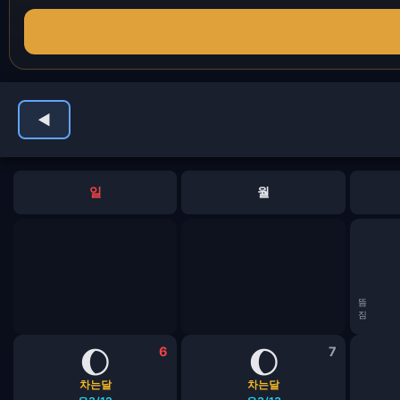
◀
일
월
뜸
짐
🌔
6
🌔
7
차는달
차는달