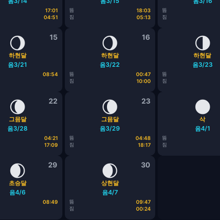
음3/14
음3/15
음3/16
뜸
뜸
17:01
18:03
짐
짐
04:51
05:13
🌖
15
🌖
16
🌗
하현달
하현달
하현달
음3/21
음3/22
음3/23
뜸
뜸
08:54
00:47
짐
짐
10:00
🌘
22
🌘
23
🌑
그믐달
그믐달
삭
음3/28
음3/29
음4/1
뜸
뜸
04:21
04:48
짐
짐
17:09
18:17
🌒
29
🌒
30
초승달
상현달
음4/6
음4/7
뜸
08:49
09:47
짐
00:24