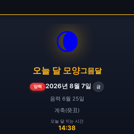
🌘
오늘 달 모양
그믐달
2026년 8월 7일
금
양력
음력 6월 25일
계축(癸丑)
오늘 달 지는 시간
14:38