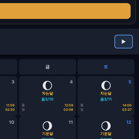
▶
금
토
3
🌔
4
🌔
5
차는달
차는달
음3/10
음3/11
뜸
뜸
11:59
12:59
14:00
짐
짐
02:30
03:06
03:37
10
🌖
11
🌖
12
기운달
기운달