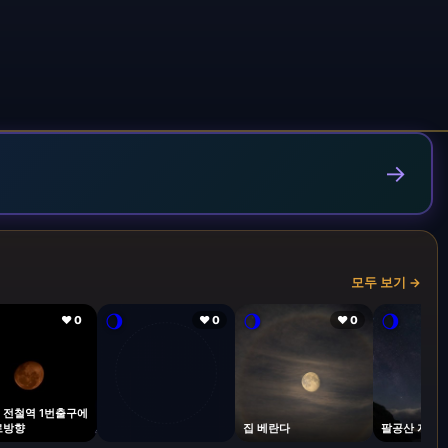
→
모두 보기 →
🌖
🌖
🌖
❤ 0
❤ 0
❤ 0
 전철역 1번출구에
로방향
집 베란다
팔공산 자락