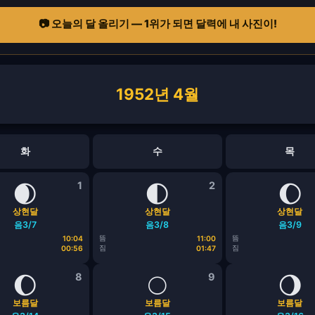
📷 오늘의 달 올리기 — 1위가 되면 달력에 내 사진이!
1952년 4월
화
수
목
🌒
1
🌓
2
🌔
상현달
상현달
상현달
음3/7
음3/8
음3/9
뜸
뜸
10:04
11:00
짐
짐
00:56
01:47
🌔
8
🌕
9
🌖
보름달
보름달
보름달