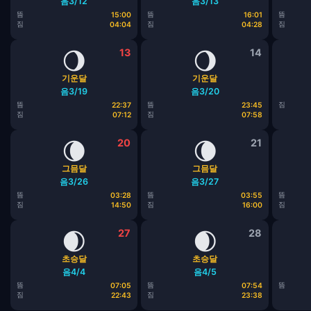
음3/12
음3/13
뜸
뜸
뜸
15:00
16:01
짐
짐
짐
04:04
04:28
🌖
13
🌖
14
기운달
기운달
음3/19
음3/20
뜸
뜸
짐
22:37
23:45
짐
짐
07:12
07:58
🌘
20
🌘
21
그믐달
그믐달
음3/26
음3/27
뜸
뜸
뜸
03:28
03:55
짐
짐
짐
14:50
16:00
🌒
27
🌒
28
초승달
초승달
음4/4
음4/5
뜸
뜸
뜸
07:05
07:54
짐
짐
22:43
23:38