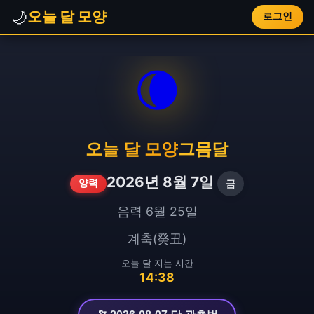
🌙
오늘 달 모양
로그인
🌘
오늘 달 모양
그믐달
2026년 8월 7일
금
양력
음력 6월 25일
계축(癸丑)
오늘 달 지는 시간
14:38