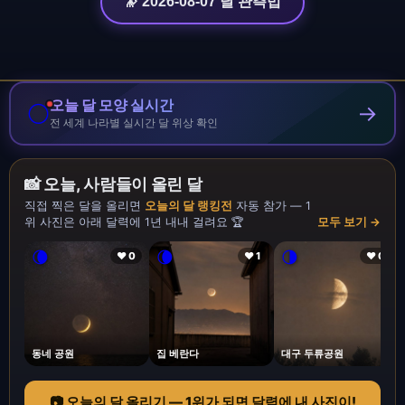
🔭 2026-08-07 달 관측법
오늘 달 모양 실시간
🌕
→
전 세계 나라별 실시간 달 위상 확인
📸 오늘, 사람들이 올린 달
직접 찍은 달을 올리면
오늘의 달 랭킹전
자동 참가 — 1
위 사진은 아래 달력에 1년 내내 걸려요 🏆
모두 보기 →
🌘
🌘
🌗
❤ 0
❤ 1
❤ 0
동네 공원
집 베란다
대구 두류공원
📷 오늘의 달 올리기 — 1위가 되면 달력에 내 사진이!