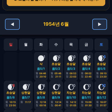
1954년 6월
◀
▶
일
월
화
수
목
금
토
🌑
🌒
🌒
🌒
🌒
1
2
3
4
5
삭
초승달
초승달
초승달
초승달
음5/1
음5/2
음5/3
음5/4
음5/5
뜸
뜸
뜸
뜸
뜸
04:46
05:46
06:53
08:02
09:10
짐
짐
짐
짐
짐
20:10
21:11
22:03
22:45
23:20
🌒
🌒
🌓
🌔
🌔
🌔
🌔
6
7
8
9
10
11
12
초승달
상현달
상현달
상현달
차는달
차는달
차는달
음5/6
음5/7
음5/8
음5/9
음5/10
음5/11
음5/12
뜸
뜸
뜸
뜸
뜸
뜸
뜸
10:15
11:17
12:16
13:14
14:12
15:09
16:07
짐
짐
짐
짐
짐
짐
23:50
00:16
00:41
01:05
01:30
01:57