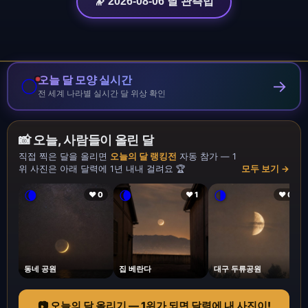
🔭 2026-08-06 달 관측법
오늘 달 모양 실시간
🌕
→
전 세계 나라별 실시간 달 위상 확인
📸 오늘, 사람들이 올린 달
직접 찍은 달을 올리면
오늘의 달 랭킹전
자동 참가 — 1
위 사진은 아래 달력에 1년 내내 걸려요 🏆
모두 보기 →
🌘
🌘
🌗
❤ 0
❤ 1
❤ 0
동네 공원
집 베란다
대구 두류공원
📷 오늘의 달 올리기 — 1위가 되면 달력에 내 사진이!