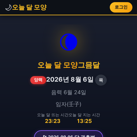
🌙
오늘 달 모양
로그인
🌘
오늘 달 모양
그믐달
2026년 8월 6일
목
양력
음력 6월 24일
임자(壬子)
오늘 달 뜨는 시간
오늘 달 지는 시간
23:23
13:25