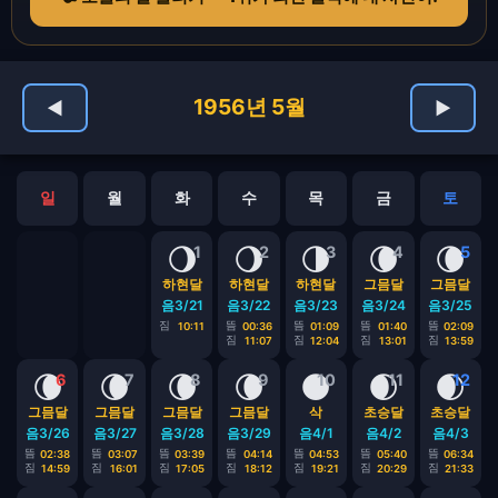
1956년 5월
◀
▶
일
월
화
수
목
금
토
🌖
🌖
🌗
🌘
🌘
1
2
3
4
5
하현달
하현달
하현달
그믐달
그믐달
음3/21
음3/22
음3/23
음3/24
음3/25
짐
뜸
뜸
뜸
뜸
10:11
00:36
01:09
01:40
02:09
짐
짐
짐
짐
11:07
12:04
13:01
13:59
🌘
🌘
🌘
🌘
🌑
🌒
🌒
6
7
8
9
10
11
12
그믐달
그믐달
그믐달
그믐달
삭
초승달
초승달
음3/26
음3/27
음3/28
음3/29
음4/1
음4/2
음4/3
뜸
뜸
뜸
뜸
뜸
뜸
뜸
02:38
03:07
03:39
04:14
04:53
05:40
06:34
짐
짐
짐
짐
짐
짐
짐
14:59
16:01
17:05
18:12
19:21
20:29
21:33