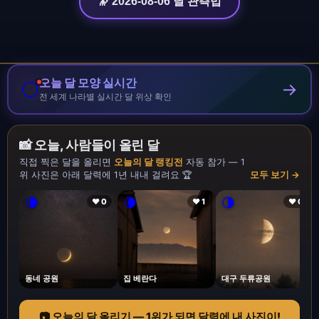
🔭 2026-08-06 달 관측법
오늘 달 모양 실시간
🌕
→
전 세계 나라별 실시간 달 위상 확인
📸 오늘, 사람들이 올린 달
직접 찍은 달을 올리면
오늘의 달 랭킹전
자동 참가 — 1
위 사진은 아래 달력에 1년 내내 걸려요 🏆
모두 보기 →
🌘
🌘
🌗
❤ 0
❤ 1
❤ 0
동네 공원
집 베란다
대구 두류공원
📷 오늘의 달 올리기 — 1위가 되면 달력에 내 사진이!