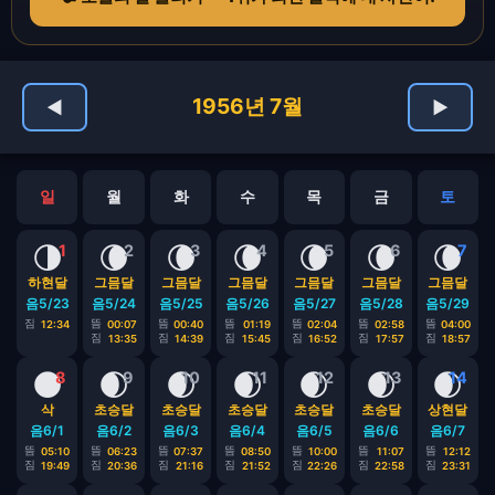
1956년 7월
◀
▶
일
월
화
수
목
금
토
🌗
🌘
🌘
🌘
🌘
🌘
🌘
1
2
3
4
5
6
7
하현달
그믐달
그믐달
그믐달
그믐달
그믐달
그믐달
음5/23
음5/24
음5/25
음5/26
음5/27
음5/28
음5/29
짐
뜸
뜸
뜸
뜸
뜸
뜸
12:34
00:07
00:40
01:19
02:04
02:58
04:00
짐
짐
짐
짐
짐
짐
13:35
14:39
15:45
16:52
17:57
18:57
🌑
🌒
🌒
🌒
🌒
🌒
🌒
8
9
10
11
12
13
14
삭
초승달
초승달
초승달
초승달
초승달
상현달
음6/1
음6/2
음6/3
음6/4
음6/5
음6/6
음6/7
뜸
뜸
뜸
뜸
뜸
뜸
뜸
05:10
06:23
07:37
08:50
10:00
11:07
12:12
짐
짐
짐
짐
짐
짐
짐
19:49
20:36
21:16
21:52
22:26
22:58
23:31