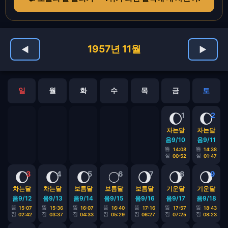
1957년 11월
◀
▶
일
월
화
수
목
금
토
🌔
🌔
1
2
차는달
차는달
음9/10
음9/11
뜸
뜸
14:08
14:38
짐
짐
00:52
01:47
🌔
🌔
🌔
🌕
🌖
🌖
🌖
3
4
5
6
7
8
9
차는달
차는달
보름달
보름달
보름달
기운달
기운달
음9/12
음9/13
음9/14
음9/15
음9/16
음9/17
음9/18
뜸
뜸
뜸
뜸
뜸
뜸
뜸
15:07
15:36
16:07
16:40
17:16
17:57
18:43
짐
짐
짐
짐
짐
짐
짐
02:42
03:37
04:33
05:29
06:27
07:25
08:23