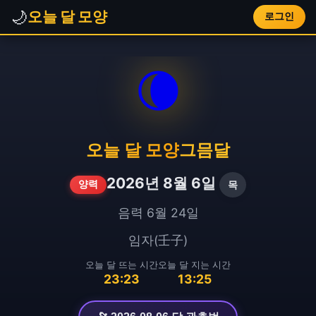
🌙
오늘 달 모양
로그인
🌘
오늘 달 모양
그믐달
2026년 8월 6일
목
양력
음력 6월 24일
임자(壬子)
오늘 달 뜨는 시간
오늘 달 지는 시간
23:23
13:25