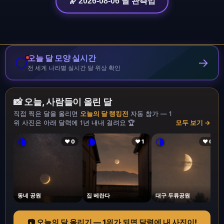
🔭 2026-08-06 달 관측법
오늘 달 모양 실시간
🌕
→
전 세계 나라별 실시간 달 위상 확인
📸 오늘, 사람들이 올린 달
직접 찍은 달을 올리면
오늘의 달 랭킹전
자동 참가 — 1
위 사진은 아래 달력에 1년 내내 걸려요 🏆
모두 보기 →
🌘
🌘
🌗
❤ 0
❤ 1
❤ 0
동네 공원
집 베란다
대구 두류공원
📷 오늘의 달 올리기 — 1위가 되면 달력에 내 사진이!