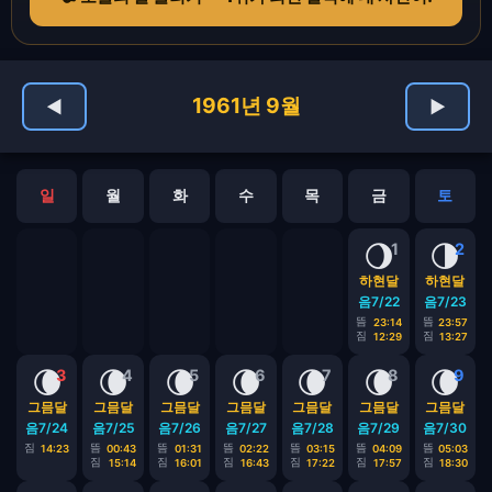
1961년 9월
◀
▶
일
월
화
수
목
금
토
🌖
🌗
1
2
하현달
하현달
음7/22
음7/23
뜸
뜸
23:14
23:57
짐
짐
12:29
13:27
🌘
🌘
🌘
🌘
🌘
🌘
🌘
3
4
5
6
7
8
9
그믐달
그믐달
그믐달
그믐달
그믐달
그믐달
그믐달
음7/24
음7/25
음7/26
음7/27
음7/28
음7/29
음7/30
짐
뜸
뜸
뜸
뜸
뜸
뜸
14:23
00:43
01:31
02:22
03:15
04:09
05:03
짐
짐
짐
짐
짐
짐
15:14
16:01
16:43
17:22
17:57
18:30