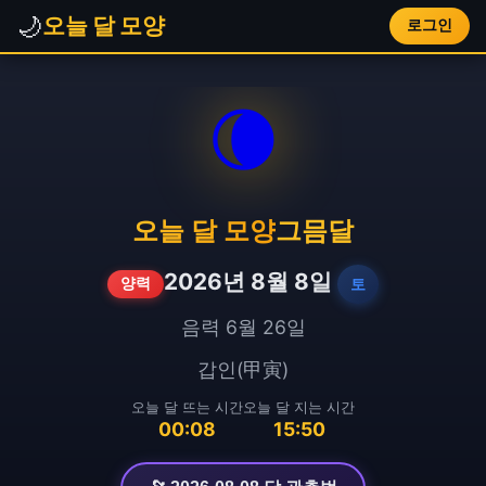
🌙
오늘 달 모양
로그인
🌘
오늘 달 모양
그믐달
2026년 8월 8일
토
양력
음력 6월 26일
갑인(甲寅)
오늘 달 뜨는 시간
오늘 달 지는 시간
00:08
15:50