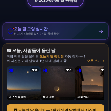
🔭 2026-08-08 달 관측법
오늘 달 모양 실시간
🌕
→
전 세계 나라별 실시간 달 위상 확인
📸 오늘, 사람들이 올린 달
직접 찍은 달을 올리면
오늘의 달 랭킹전
자동 참가 — 1
위 사진은 아래 달력에 1년 내내 걸려요 🏆
모두 보기 →
🌘
🌘
🌘
❤ 0
❤ 0
❤ 1
대구 두류공원
동네 공원
집 베란다
📷 오늘의 달 올리기 — 1위가 되면 달력에 내 사진이!