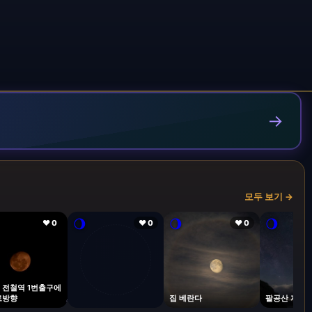
→
모두 보기 →
🌖
🌖
🌖
❤ 0
❤ 0
❤ 0
 전철역 1번출구에
로방향
집 베란다
팔공산 자락