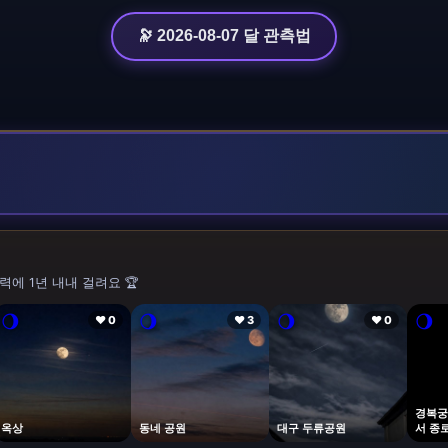
🔭 2026-08-07 달 관측법
력에 1년 내내 걸려요 🏆
🌖
🌖
🌖
🌖
❤ 0
❤ 3
❤ 0
경복궁
옥상
동네 공원
대구 두류공원
서 종