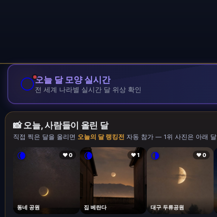
🌕
오늘 달 모양 실시간
전 세계 나라별 실시간 달 위상 확인
📸 오늘, 사람들이 올린 달
직접 찍은 달을 올리면
오늘의 달 랭킹전
자동 참가 — 1위 사진은 아래 달
🌘
🌘
🌗
❤ 0
❤ 1
❤ 0
동네 공원
집 베란다
대구 두류공원