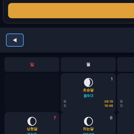
◀
일
월
🌒
1
초승달
음9/3
뜸
뜸
08:19
짐
짐
19:48
🌔
7
🌔
8
상현달
차는달