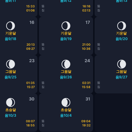
음9/11
음9/12
음9/13
뜸
뜸
15:33
16:16
짐
짐
01:06
02:13
🌖
16
🌖
17
🌖
기운달
기운달
기운달
음9/18
음9/19
음9/20
뜸
뜸
20:13
21:00
짐
짐
09:27
10:36
🌘
23
🌘
24
🌘
그믐달
그믐달
그믐달
음9/25
음9/26
음9/27
뜸
뜸
01:35
02:31
짐
짐
15:27
15:58
🌒
30
🌒
31
초승달
초승달
음10/3
음10/4
뜸
08:07
09:04
짐
18:55
19:32