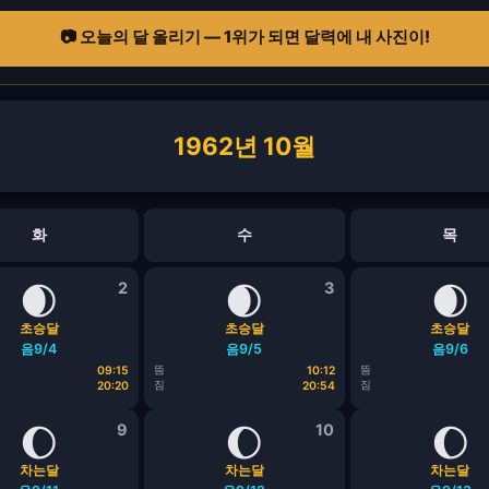
📷 오늘의 달 올리기 — 1위가 되면 달력에 내 사진이!
1962년 10월
화
수
목
🌒
2
🌒
3
🌒
초승달
초승달
초승달
음9/4
음9/5
음9/6
뜸
뜸
09:15
10:12
짐
짐
20:20
20:54
🌔
9
🌔
10
🌔
차는달
차는달
차는달