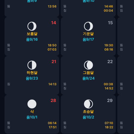
음9/9
음9/10
뜸
뜸
뜸
13:56
14:46
짐
짐
00:04
🌖
14
🌖
15
보름달
기운달
음9/16
음9/17
뜸
뜸
뜸
18:50
19:30
짐
짐
짐
07:03
08:16
🌗
21
🌘
22
하현달
그믐달
음9/23
음9/24
짐
뜸
뜸
14:13
00:38
짐
짐
14:52
🌑
28
🌒
29
삭
초승달
음10/1
음10/2
뜸
뜸
뜸
06:14
07:10
짐
짐
짐
17:51
18:22