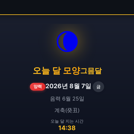
🌘
오늘 달 모양
그믐달
2026년 8월 7일
금
양력
음력 6월 25일
계축(癸丑)
오늘 달 지는 시간
14:38