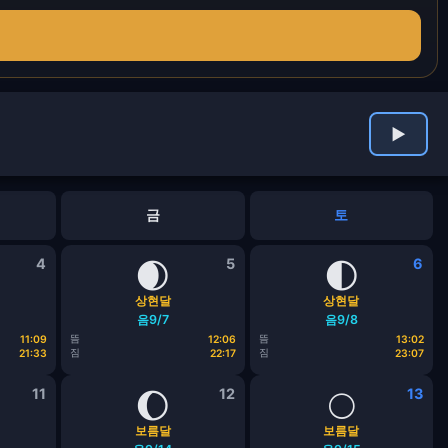
▶
금
토
4
🌒
5
🌓
6
상현달
상현달
음9/7
음9/8
뜸
뜸
11:09
12:06
13:02
짐
짐
21:33
22:17
23:07
11
🌔
12
🌕
13
보름달
보름달