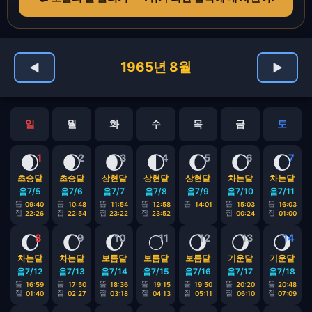
1965년 8월
◀
▶
일
월
화
수
목
금
토
🌒
🌒
🌒
🌓
🌔
🌔
🌔
1
2
3
4
5
6
7
초승달
초승달
상현달
상현달
상현달
차는달
차는달
음7/5
음7/6
음7/7
음7/8
음7/9
음7/10
음7/11
뜸
뜸
뜸
뜸
뜸
뜸
뜸
09:40
10:48
11:54
12:58
14:01
15:03
16:03
짐
짐
짐
짐
짐
짐
22:26
22:54
23:22
23:52
00:24
01:00
🌔
🌔
🌔
🌕
🌖
🌖
🌖
8
9
10
11
12
13
14
차는달
차는달
보름달
보름달
보름달
기운달
기운달
음7/12
음7/13
음7/14
음7/15
음7/16
음7/17
음7/18
뜸
뜸
뜸
뜸
뜸
뜸
뜸
16:59
17:50
18:36
19:15
19:50
20:20
20:48
짐
짐
짐
짐
짐
짐
짐
01:40
02:27
03:18
04:13
05:11
06:10
07:09