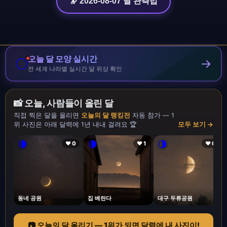
🔭 2026-08-07 달 관측법
오늘 달 모양 실시간
🌕
→
전 세계 나라별 실시간 달 위상 확인
📸 오늘, 사람들이 올린 달
직접 찍은 달을 올리면
오늘의 달 랭킹전
자동 참가 — 1
위 사진은 아래 달력에 1년 내내 걸려요 🏆
모두 보기 →
🌘
🌘
🌗
❤ 0
❤ 1
❤ 0
동네 공원
집 베란다
대구 두류공원
📷 오늘의 달 올리기 — 1위가 되면 달력에 내 사진이!