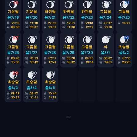
🌖
🌖
🌖
🌖
🌗
🌘
🌘
15
16
17
18
19
20
21
기운달
기운달
하현달
하현달
하현달
그믐달
그믐달
음7/19
음7/20
음7/21
음7/22
음7/23
음7/24
음7/25
뜸
뜸
뜸
뜸
뜸
뜸
짐
21:13
21:38
22:03
22:31
23:01
23:37
14:27
짐
짐
짐
짐
짐
짐
08:08
09:07
10:07
11:08
12:12
13:18
🌘
🌘
🌘
🌘
🌘
🌑
🌒
22
23
24
25
26
27
28
그믐달
그믐달
그믐달
그믐달
그믐달
삭
초승달
음7/26
음7/27
음7/28
음7/29
음7/30
음8/1
음8/2
뜸
뜸
뜸
뜸
뜸
뜸
뜸
00:20
01:13
02:17
03:28
04:45
06:02
07:16
짐
짐
짐
짐
짐
짐
짐
15:36
16:42
17:41
18:32
19:14
19:51
20:23
🌒
🌒
🌒
29
30
31
초승달
초승달
초승달
음8/3
음8/4
음8/5
뜸
뜸
뜸
08:28
09:37
10:44
짐
짐
짐
20:52
21:21
21:51
AD