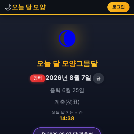
🌙
오늘 달 모양
로그인
🌘
오늘 달 모양
그믐달
2026년 8월 7일
금
양력
음력 6월 25일
계축(癸丑)
오늘 달 지는 시간
14:38