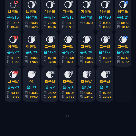
🌕
🌖
🌖
🌖
🌖
🌖
🌖
12
13
14
15
16
17
18
보름달
보름달
기운달
기운달
기운달
기운달
하현달
음4/15
음4/16
음4/17
음4/18
음4/19
음4/20
음4/21
뜸
뜸
뜸
뜸
짐
뜸
뜸
19:27
20:48
22:05
23:13
08:20
00:09
00:52
짐
짐
짐
짐
짐
짐
04:49
05:28
06:15
07:13
09:33
10:45
🌖
🌗
🌘
🌘
🌘
🌘
🌘
19
20
21
22
23
24
25
하현달
하현달
그믐달
그믐달
그믐달
그믐달
그믐달
음4/22
음4/23
음4/24
음4/25
음4/26
음4/27
음4/28
뜸
뜸
뜸
뜸
뜸
뜸
뜸
01:27
01:55
02:19
02:41
03:03
03:25
03:48
짐
짐
짐
짐
짐
짐
짐
11:53
12:58
14:00
15:00
15:58
16:57
17:57
🌘
🌑
🌒
🌒
🌒
🌒
26
27
28
29
30
31
그믐달
삭
초승달
초승달
초승달
초승달
음4/29
음5/1
음5/2
음5/3
음5/4
음5/5
뜸
뜸
뜸
뜸
뜸
뜸
04:15
04:46
05:22
06:06
06:57
07:55
짐
짐
짐
짐
짐
짐
18:58
19:59
20:58
21:53
22:42
23:25
AD