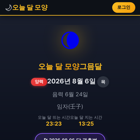
🌙
오늘 달 모양
로그인
🌘
오늘 달 모양
그믐달
2026년 8월 6일
목
양력
음력 6월 24일
임자(壬子)
오늘 달 뜨는 시간
오늘 달 지는 시간
23:23
13:25