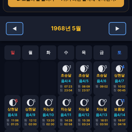
1968년 5월
◀
▶
일
월
화
수
목
금
토
🌒
🌒
🌒
🌒
1
2
3
4
초승달
초승달
초승달
상현달
음4/4
음4/5
음4/6
음4/7
뜸
뜸
뜸
뜸
07:23
08:09
09:02
10:02
짐
짐
짐
23:04
23:57
00:45
🌓
🌔
🌔
🌔
🌔
🌔
🌔
5
6
7
8
9
10
11
상현달
상현달
차는달
차는달
차는달
차는달
보름달
음4/8
음4/9
음4/10
음4/11
음4/12
음4/13
음4/14
뜸
뜸
뜸
뜸
뜸
뜸
뜸
11:06
12:12
13:20
14:28
15:38
16:51
18:07
짐
짐
짐
짐
짐
짐
짐
01:25
02:00
02:30
02:58
03:24
03:50
04:18