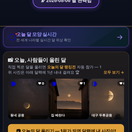
🔭 2026-08-06 달 관측법
오늘 달 모양 실시간
🌕
→
전 세계 나라별 실시간 달 위상 확인
📸 오늘, 사람들이 올린 달
직접 찍은 달을 올리면
오늘의 달 랭킹전
자동 참가 — 1
위 사진은 아래 달력에 1년 내내 걸려요 🏆
모두 보기 →
🌘
🌘
🌗
❤ 0
❤ 1
❤ 0
동네 공원
집 베란다
대구 두류공원
📷 오늘의 달 올리기 — 1위가 되면 달력에 내 사진이!