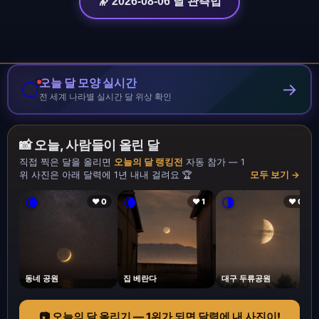
🔭 2026-08-06 달 관측법
오늘 달 모양 실시간
🌕
→
전 세계 나라별 실시간 달 위상 확인
📸 오늘, 사람들이 올린 달
직접 찍은 달을 올리면
오늘의 달 랭킹전
자동 참가 — 1
위 사진은 아래 달력에 1년 내내 걸려요 🏆
모두 보기 →
🌘
🌘
🌗
❤ 0
❤ 1
❤ 0
동네 공원
집 베란다
대구 두류공원
📷 오늘의 달 올리기 — 1위가 되면 달력에 내 사진이!