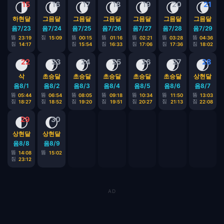
🌗
🌘
🌘
🌘
🌘
🌘
🌘
15
16
17
18
19
20
21
하현달
그믐달
그믐달
그믐달
그믐달
그믐달
그믐달
음7/23
음7/24
음7/25
음7/26
음7/27
음7/28
음7/29
뜸
짐
뜸
뜸
뜸
뜸
뜸
23:19
15:09
00:15
01:16
02:21
03:28
04:36
짐
짐
짐
짐
짐
짐
14:17
15:54
16:33
17:06
17:36
18:02
🌑
🌒
🌒
🌒
🌒
🌒
🌒
22
23
24
25
26
27
28
삭
초승달
초승달
초승달
초승달
초승달
상현달
음8/1
음8/2
음8/3
음8/4
음8/5
음8/6
음8/7
뜸
뜸
뜸
뜸
뜸
뜸
뜸
05:44
06:54
08:05
09:18
10:34
11:50
13:03
짐
짐
짐
짐
짐
짐
짐
18:27
18:52
19:20
19:51
20:27
21:13
22:08
🌓
🌔
29
30
상현달
상현달
음8/8
음8/9
뜸
뜸
14:08
15:02
짐
23:12
AD