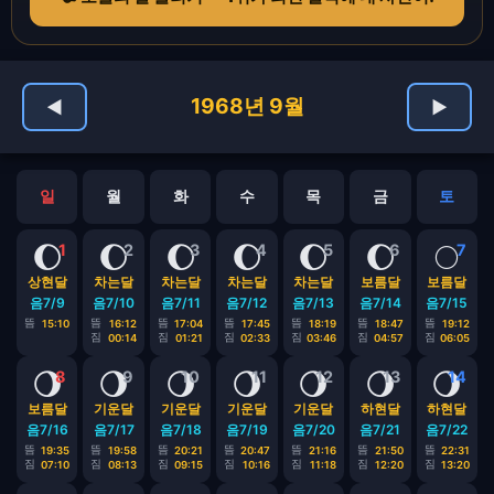
1968년 9월
◀
▶
일
월
화
수
목
금
토
🌔
🌔
🌔
🌔
🌔
🌔
🌕
1
2
3
4
5
6
7
상현달
차는달
차는달
차는달
차는달
보름달
보름달
음7/9
음7/10
음7/11
음7/12
음7/13
음7/14
음7/15
뜸
뜸
뜸
뜸
뜸
뜸
뜸
15:10
16:12
17:04
17:45
18:19
18:47
19:12
짐
짐
짐
짐
짐
짐
00:14
01:21
02:33
03:46
04:57
06:05
🌖
🌖
🌖
🌖
🌖
🌖
🌖
8
9
10
11
12
13
14
보름달
기운달
기운달
기운달
기운달
하현달
하현달
음7/16
음7/17
음7/18
음7/19
음7/20
음7/21
음7/22
뜸
뜸
뜸
뜸
뜸
뜸
뜸
19:35
19:58
20:21
20:47
21:16
21:50
22:31
짐
짐
짐
짐
짐
짐
짐
07:10
08:13
09:15
10:16
11:18
12:20
13:20