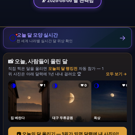
🔭 2026-08-06 달 관측법
오늘 달 모양 실시간
🌕
→
전 세계 나라별 실시간 달 위상 확인
📸 오늘, 사람들이 올린 달
직접 찍은 달을 올리면
오늘의 달 랭킹전
자동 참가 — 1
위 사진은 아래 달력에 1년 내내 걸려요 🏆
모두 보기 →
🌘
🌗
🌖
❤ 1
❤ 0
❤ 0
집 베란다
대구 두류공원
옥상
📷 오늘의 달 올리기 — 1위가 되면 달력에 내 사진이!