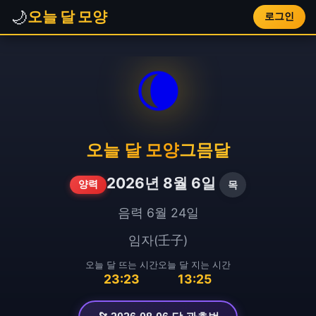
🌙
오늘 달 모양
로그인
🌘
오늘 달 모양
그믐달
2026년 8월 6일
목
양력
음력 6월 24일
임자(壬子)
오늘 달 뜨는 시간
오늘 달 지는 시간
23:23
13:25