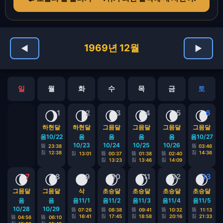
1969년 12월
◀
▶
일
월
화
수
목
금
토
🌖
🌗
🌘
🌘
🌘
🌘
1
2
3
4
5
6
하현달
하현달
그믐달
그믐달
그믐달
그믐달
음10/22
음
음
음
음
음10/27
10/23
10/24
10/25
10/26
뜸
뜸
23:38
03:46
짐
짐
12:38
14:36
짐
뜸
뜸
뜸
13:01
00:37
01:38
02:40
짐
짐
짐
13:23
13:46
14:09
🌘
🌘
🌑
🌒
🌒
🌒
🌒
7
8
9
10
11
12
13
그믐달
그믐달
삭
초승달
초승달
초승달
초승달
음
음
음11/1
음11/2
음11/3
음11/4
음11/5
10/28
10/29
뜸
뜸
뜸
뜸
뜸
07:26
08:38
09:41
10:32
11:13
짐
짐
짐
짐
짐
16:41
17:45
18:58
20:16
21:33
뜸
뜸
04:56
06:10