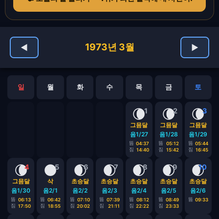
1973년 3월
◀
▶
일
월
화
수
목
금
토
🌘
🌘
🌘
1
2
3
그믐달
그믐달
그믐달
음1/27
음1/28
음1/29
뜸
뜸
뜸
04:37
05:12
05:44
짐
짐
짐
14:40
15:42
16:45
🌘
🌑
🌒
🌒
🌒
🌒
🌒
4
5
6
7
8
9
10
그믐달
삭
초승달
초승달
초승달
초승달
초승달
음1/30
음2/1
음2/2
음2/3
음2/4
음2/5
음2/6
뜸
뜸
뜸
뜸
뜸
뜸
뜸
06:13
06:42
07:10
07:39
08:12
08:49
09:33
짐
짐
짐
짐
짐
짐
17:50
18:55
20:02
21:11
22:22
23:33