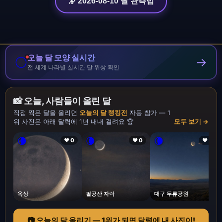
🔭 2026-08-10 달 관측법
오늘 달 모양 실시간
🌕
→
전 세계 나라별 실시간 달 위상 확인
📸 오늘, 사람들이 올린 달
직접 찍은 달을 올리면
오늘의 달 랭킹전
자동 참가 — 1
위 사진은 아래 달력에 1년 내내 걸려요 🏆
모두 보기 →
🌘
🌘
🌘
❤ 0
❤ 0
❤ 1
옥상
팔공산 자락
대구 두류공원
📷 오늘의 달 올리기 — 1위가 되면 달력에 내 사진이!