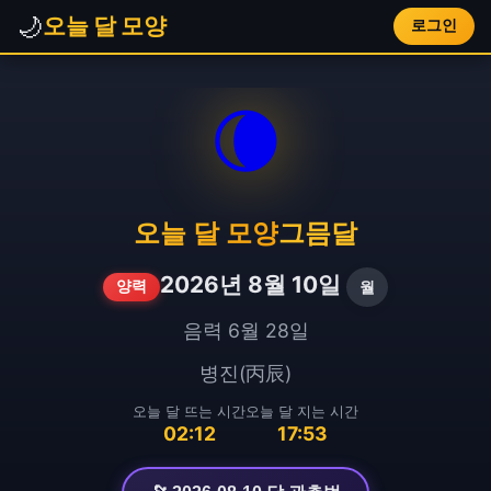
🌙
오늘 달 모양
로그인
🌘
오늘 달 모양
그믐달
2026년 8월 10일
월
양력
음력 6월 28일
병진(丙辰)
오늘 달 뜨는 시간
오늘 달 지는 시간
02:12
17:53