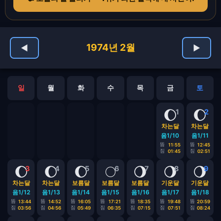
1974년 2월
◀
▶
일
월
화
수
목
금
토
🌔
🌔
1
2
차는달
차는달
음1/10
음1/11
뜸
뜸
11:55
12:45
짐
짐
01:45
02:51
🌔
🌔
🌔
🌕
🌖
🌖
🌖
3
4
5
6
7
8
9
차는달
차는달
보름달
보름달
보름달
기운달
기운달
음1/12
음1/13
음1/14
음1/15
음1/16
음1/17
음1/18
뜸
뜸
뜸
뜸
뜸
뜸
뜸
13:44
14:52
16:05
17:21
18:35
19:48
20:59
짐
짐
짐
짐
짐
짐
짐
03:56
04:56
05:49
06:35
07:15
07:51
08:24