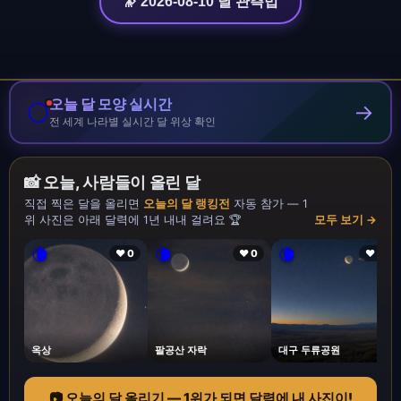
🔭 2026-08-10 달 관측법
오늘 달 모양 실시간
🌕
→
전 세계 나라별 실시간 달 위상 확인
📸 오늘, 사람들이 올린 달
직접 찍은 달을 올리면
오늘의 달 랭킹전
자동 참가 — 1
위 사진은 아래 달력에 1년 내내 걸려요 🏆
모두 보기 →
🌘
🌘
🌘
❤ 0
❤ 0
❤ 1
옥상
팔공산 자락
대구 두류공원
📷 오늘의 달 올리기 — 1위가 되면 달력에 내 사진이!