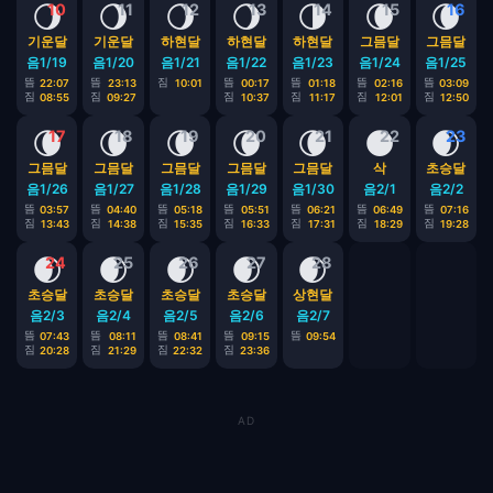
🌖
🌖
🌖
🌖
🌗
🌘
🌘
10
11
12
13
14
15
16
기운달
기운달
하현달
하현달
하현달
그믐달
그믐달
음1/19
음1/20
음1/21
음1/22
음1/23
음1/24
음1/25
뜸
뜸
짐
뜸
뜸
뜸
뜸
22:07
23:13
10:01
00:17
01:18
02:16
03:09
짐
짐
짐
짐
짐
짐
08:55
09:27
10:37
11:17
12:01
12:50
🌘
🌘
🌘
🌘
🌘
🌑
🌒
17
18
19
20
21
22
23
그믐달
그믐달
그믐달
그믐달
그믐달
삭
초승달
음1/26
음1/27
음1/28
음1/29
음1/30
음2/1
음2/2
뜸
뜸
뜸
뜸
뜸
뜸
뜸
03:57
04:40
05:18
05:51
06:21
06:49
07:16
짐
짐
짐
짐
짐
짐
짐
13:43
14:38
15:35
16:33
17:31
18:29
19:28
🌒
🌒
🌒
🌒
🌒
24
25
26
27
28
초승달
초승달
초승달
초승달
상현달
음2/3
음2/4
음2/5
음2/6
음2/7
뜸
뜸
뜸
뜸
뜸
07:43
08:11
08:41
09:15
09:54
짐
짐
짐
짐
20:28
21:29
22:32
23:36
AD