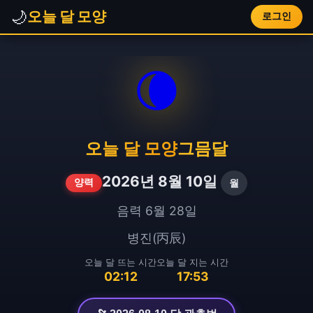
🌙
오늘 달 모양
로그인
🌘
오늘 달 모양
그믐달
2026년 8월 10일
월
양력
음력 6월 28일
병진(丙辰)
오늘 달 뜨는 시간
오늘 달 지는 시간
02:12
17:53