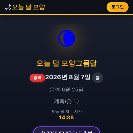
🌙
오늘 달 모양
로그인
🌘
오늘 달 모양
그믐달
2026년 8월 7일
금
양력
음력 6월 25일
계축(癸丑)
오늘 달 지는 시간
14:38