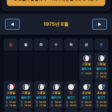
1975년 8월
◀
▶
일
월
화
수
목
금
토
🌘
🌘
1
2
그믐달
그믐달
음6/24
음6/25
짐
뜸
13:53
00:16
짐
14:52
🌘
🌘
🌘
🌘
🌑
🌒
🌒
3
4
5
6
7
8
9
그믐달
그믐달
그믐달
그믐달
삭
초승달
초승달
음6/26
음6/27
음6/28
음6/29
음7/1
음7/2
음7/3
뜸
뜸
뜸
뜸
뜸
뜸
뜸
01:02
01:55
02:55
04:01
05:11
06:23
07:36
짐
짐
짐
짐
짐
짐
짐
15:49
16:44
17:36
18:23
19:05
19:45
20:22