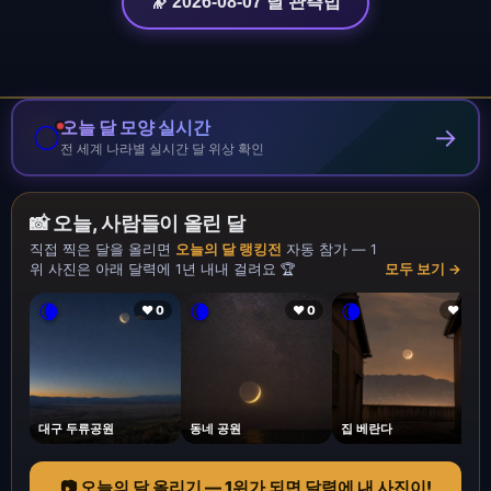
🔭 2026-08-07 달 관측법
오늘 달 모양 실시간
🌕
→
전 세계 나라별 실시간 달 위상 확인
📸 오늘, 사람들이 올린 달
직접 찍은 달을 올리면
오늘의 달 랭킹전
자동 참가 — 1
위 사진은 아래 달력에 1년 내내 걸려요 🏆
모두 보기 →
🌘
🌘
🌘
❤ 0
❤ 0
❤ 1
대구 두류공원
동네 공원
집 베란다
📷 오늘의 달 올리기 — 1위가 되면 달력에 내 사진이!