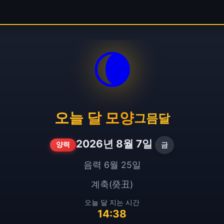
🌘
오늘 달 모양
그믐달
2026년 8월 7일
금
양력
음력 6월 25일
계축(癸丑)
오늘 달 지는 시간
14:38