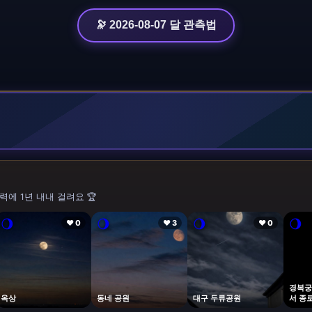
🔭 2026-08-07 달 관측법
력에 1년 내내 걸려요 🏆
🌖
🌖
🌖
🌖
❤ 0
❤ 3
❤ 0
경복궁
옥상
동네 공원
대구 두류공원
서 종