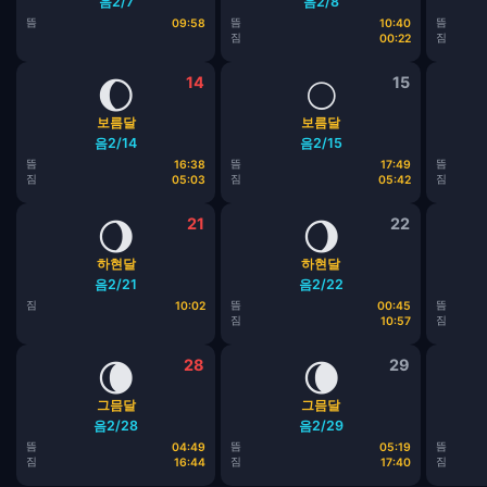
음2/7
음2/8
뜸
뜸
뜸
09:58
10:40
짐
짐
00:22
🌔
14
🌕
15
보름달
보름달
음2/14
음2/15
뜸
뜸
뜸
16:38
17:49
짐
짐
짐
05:03
05:42
🌖
21
🌖
22
하현달
하현달
음2/21
음2/22
짐
뜸
뜸
10:02
00:45
짐
짐
10:57
🌘
28
🌘
29
그믐달
그믐달
음2/28
음2/29
뜸
뜸
뜸
04:49
05:19
짐
짐
짐
16:44
17:40