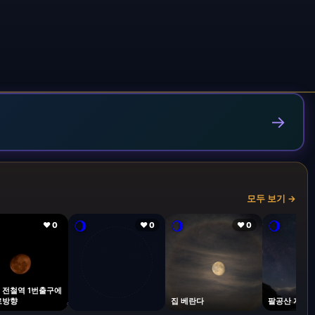
→
모두 보기 →
🌖
🌖
🌖
❤ 0
❤ 0
❤ 0
 전철역 1번출구에
로방향
집 베란다
팔공산 자락