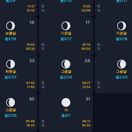
음2/9
음2/10
음2/11
뜸
뜸
11:27
12:20
짐
짐
01:15
02:06
🌖
16
🌖
17
🌖
보름달
기운달
기운달
음2/16
음2/17
음2/18
뜸
뜸
19:02
20:15
짐
짐
06:20
06:58
🌗
23
🌘
24
🌘
하현달
그믐달
그믐달
음2/23
음2/24
음2/25
뜸
뜸
01:40
02:27
짐
짐
11:55
12:54
🌘
30
🌑
31
그믐달
삭
음2/30
음3/1
뜸
05:48
06:17
짐
18:35
19:30