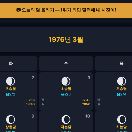
📷 오늘의 달 올리기 — 1위가 되면 달력에 내 사진이!
1976년 3월
화
수
목
🌒
2
🌒
3
🌒
초승달
초승달
초승달
음2/2
음2/3
음2/4
뜸
뜸
07:16
07:45
짐
짐
19:46
20:41
🌔
9
🌔
10
🌔
상현달
차는달
차는달