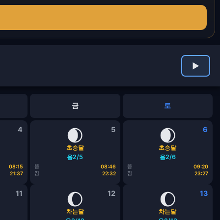
▶
금
토
4
🌒
5
🌒
6
초승달
초승달
음2/5
음2/6
뜸
뜸
08:15
08:46
09:20
짐
짐
21:37
22:32
23:27
11
🌔
12
🌔
13
차는달
차는달