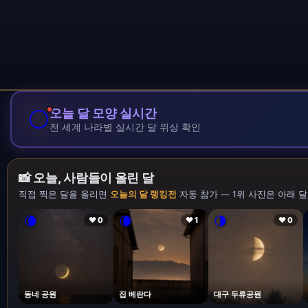
🌕
오늘 달 모양 실시간
전 세계 나라별 실시간 달 위상 확인
📸 오늘, 사람들이 올린 달
직접 찍은 달을 올리면
오늘의 달 랭킹전
자동 참가 — 1위 사진은 아래 달
🌘
🌘
🌗
❤ 0
❤ 1
❤ 0
동네 공원
집 베란다
대구 두류공원