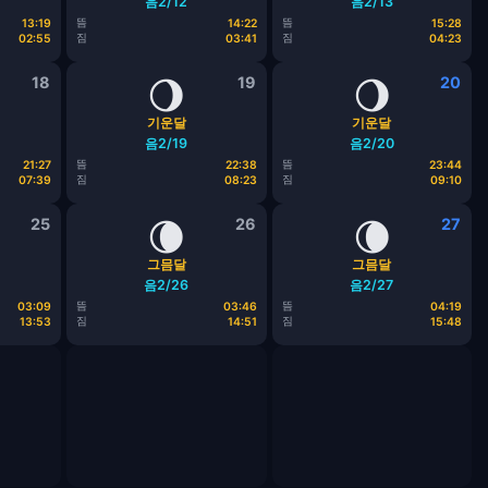
음2/12
음2/13
뜸
뜸
13:19
14:22
15:28
짐
짐
02:55
03:41
04:23
18
🌖
19
🌖
20
기운달
기운달
음2/19
음2/20
뜸
뜸
21:27
22:38
23:44
짐
짐
07:39
08:23
09:10
25
🌘
26
🌘
27
그믐달
그믐달
음2/26
음2/27
뜸
뜸
03:09
03:46
04:19
짐
짐
13:53
14:51
15:48