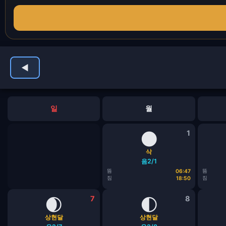
◀
일
월
🌑
1
삭
음2/1
뜸
뜸
06:47
짐
짐
18:50
🌒
7
🌓
8
상현달
상현달