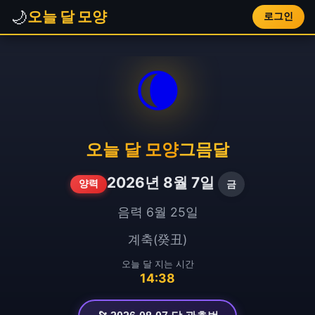
🌙
오늘 달 모양
로그인
🌘
오늘 달 모양
그믐달
2026년 8월 7일
금
양력
음력 6월 25일
계축(癸丑)
오늘 달 지는 시간
14:38