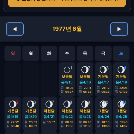
1977년 6월
◀
▶
일
월
화
수
목
금
토
🌕
🌖
🌖
🌖
1
2
3
4
보름달
보름달
기운달
기운달
음4/15
음4/16
음4/17
음4/18
뜸
뜸
뜸
뜸
19:04
20:11
21:12
22:05
짐
짐
짐
짐
04:37
05:32
06:33
07:39
🌖
🌖
🌖
🌖
🌗
🌘
🌘
5
6
7
8
9
10
11
기운달
기운달
하현달
하현달
하현달
그믐달
그믐달
음4/19
음4/20
음4/21
음4/22
음4/23
음4/24
음4/25
뜸
뜸
짐
뜸
뜸
뜸
뜸
22:52
23:33
10:57
00:09
00:43
01:15
01:46
짐
짐
짐
짐
짐
짐
08:46
09:52
11:58
12:58
13:56
14:52