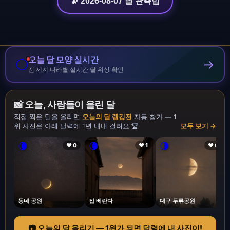
🔭 2026-08-07 달 관측법
오늘 달 모양 실시간
🌕
→
전 세계 나라별 실시간 달 위상 확인
📸 오늘, 사람들이 올린 달
직접 찍은 달을 올리면
오늘의 달 랭킹전
자동 참가 — 1
위 사진은 아래 달력에 1년 내내 걸려요 🏆
모두 보기 →
🌘
🌘
🌗
❤ 0
❤ 1
❤ 0
동네 공원
집 베란다
대구 두류공원
📷 오늘의 달 올리기 — 1위가 되면 달력에 내 사진이!