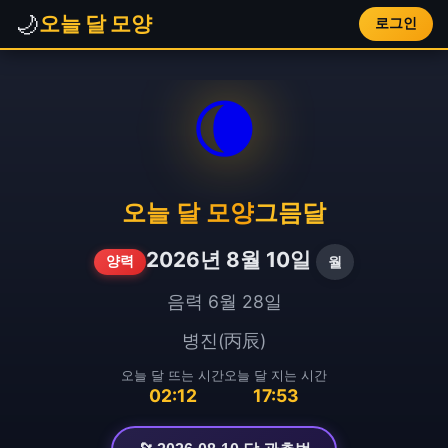
🌙
오늘 달 모양
로그인
🌘
오늘 달 모양
그믐달
2026년 8월 10일
월
양력
음력 6월 28일
병진(丙辰)
오늘 달 뜨는 시간
오늘 달 지는 시간
02:12
17:53