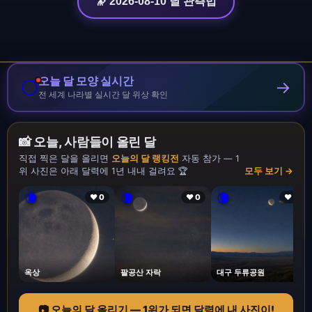
🔭 2026-08-10 달 관측법
오늘 달 모양 실시간
🌕
→
전 세계 나라별 실시간 달 위상 확인
📸 오늘, 사람들이 올린 달
직접 찍은 달을 올리면
오늘의 달 랭킹전
자동 참가 — 1
위 사진은 아래 달력에 1년 내내 걸려요 🏆
모두 보기 →
🌘
🌘
🌘
❤ 0
❤ 0
❤ 1
옥상
팔공산 자락
대구 두류공원
📷 오늘의 달 올리기 — 1위가 되면 달력에 내 사진이!