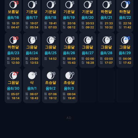
🌖
🌖
🌖
🌖
🌖
🌖
🌖
13
14
15
16
17
18
19
보름달
기운달
기운달
기운달
기운달
하현달
하현달
음8/16
음8/17
음8/18
음8/19
음8/20
음8/21
음8/22
뜸
뜸
뜸
뜸
뜸
뜸
뜸
18:31
19:07
19:41
20:16
20:53
21:33
22:16
짐
짐
짐
짐
짐
짐
짐
04:47
05:54
07:03
08:12
09:22
10:32
11:42
🌗
🌘
🌘
🌘
🌘
🌘
🌘
20
21
22
23
24
25
26
하현달
그믐달
그믐달
그믐달
그믐달
그믐달
그믐달
음8/23
음8/24
음8/25
음8/26
음8/27
음8/28
음8/29
뜸
뜸
짐
뜸
뜸
뜸
뜸
23:05
23:60
14:52
00:59
02:00
03:03
04:06
짐
짐
짐
짐
짐
짐
12:50
13:53
15:43
16:28
17:07
17:42
🌘
🌑
🌒
🌒
27
28
29
30
그믐달
삭
초승달
초승달
음8/30
음9/1
음9/2
음9/3
뜸
뜸
뜸
뜸
05:07
06:07
07:06
08:04
짐
짐
짐
짐
18:14
18:43
19:12
19:41
AD