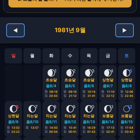
1981년 9월
◀
▶
일
월
화
수
목
금
토
🌒
🌒
🌒
🌒
🌓
1
2
3
4
5
초승달
초승달
초승달
상현달
상현달
음8/4
음8/5
음8/6
음8/7
음8/8
뜸
뜸
뜸
뜸
뜸
08:18
09:16
10:14
11:10
12:06
짐
짐
짐
짐
짐
20:43
21:12
21:41
22:12
22:45
🌔
🌔
🌔
🌔
🌔
🌔
🌕
6
7
8
9
10
11
12
상현달
차는달
차는달
차는달
차는달
보름달
보름달
음8/9
음8/10
음8/11
음8/12
음8/13
음8/14
음8/15
뜸
뜸
뜸
뜸
뜸
뜸
뜸
13:02
13:57
14:50
15:41
16:29
17:13
17:54
짐
짐
짐
짐
짐
짐
23:22
00:04
00:51
01:43
02:41
03:43