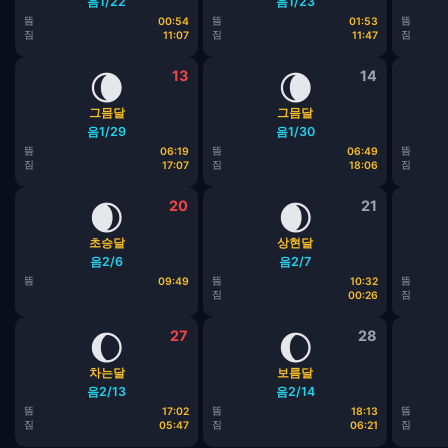
음1/22
음1/23
뜸
뜸
뜸
00:54
01:53
짐
짐
짐
11:07
11:47
🌘
13
🌘
14
그믐달
그믐달
음1/29
음1/30
뜸
뜸
뜸
06:19
06:49
짐
짐
짐
17:07
18:06
🌒
20
🌒
21
초승달
상현달
음2/6
음2/7
뜸
뜸
뜸
09:49
10:32
짐
짐
00:26
🌔
27
🌔
28
차는달
보름달
음2/13
음2/14
뜸
뜸
뜸
17:02
18:13
짐
짐
짐
05:47
06:21