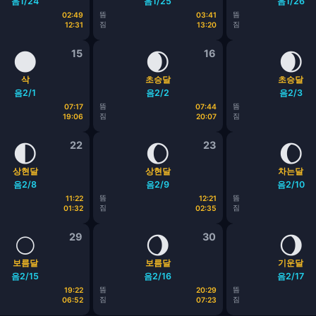
음1/24
음1/25
음1/26
뜸
뜸
02:49
03:41
짐
짐
12:31
13:20
🌑
15
🌒
16
🌒
삭
초승달
초승달
음2/1
음2/2
음2/3
뜸
뜸
07:17
07:44
짐
짐
19:06
20:07
🌓
22
🌔
23
🌔
상현달
상현달
차는달
음2/8
음2/9
음2/10
뜸
뜸
11:22
12:21
짐
짐
01:32
02:35
🌕
29
🌖
30
🌖
보름달
보름달
기운달
음2/15
음2/16
음2/17
뜸
뜸
19:22
20:29
짐
짐
06:52
07:23