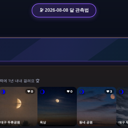
🔭 2026-08-08 달 관측법
력에 1년 내내 걸려요 🏆
🌗
🌖
🌖
🌖
❤ 0
❤ 0
❤ 3
대구 두류공원
옥상
동네 공원
대구 