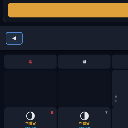
◀
일
월
뜸
짐
🌖
6
🌗
7
하현달
하현달