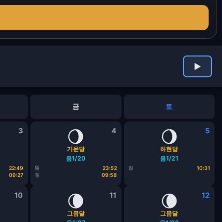
▶
금
토
3
🌖
4
🌖
5
기운달
하현달
음1/20
음1/21
뜸
짐
22:49
23:52
10:31
짐
09:27
09:58
10
🌘
11
🌘
12
그믐달
그믐달