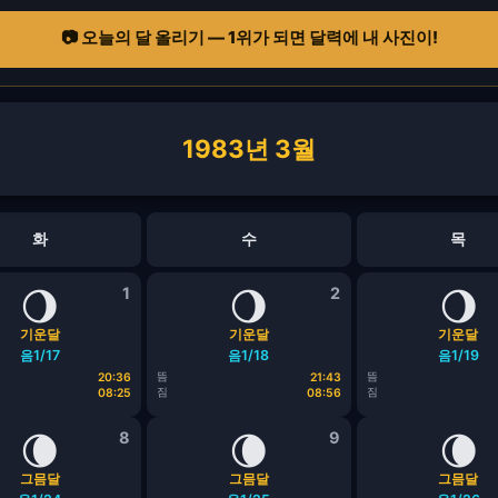
📷 오늘의 달 올리기 — 1위가 되면 달력에 내 사진이!
1983년 3월
화
수
목
🌖
1
🌖
2
🌖
기운달
기운달
기운달
음1/17
음1/18
음1/19
뜸
뜸
20:36
21:43
짐
짐
08:25
08:56
🌘
8
🌘
9
🌘
그믐달
그믐달
그믐달